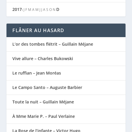
2017
D
:
J
F
M
A
M
J
J
A
S
O
N
FLÂNER AU HASARD
L’or des tombes flétrit – Guillain Méjane
Vive allure – Charles Bukowski
Le ruffian – Jean Moréas
Le Campo Santo – Auguste Barbier
Toute la nuit – Guillain Méjane
À Mme Marie P. – Paul Verlaine
La Rose de l’infante – Victor Hugo