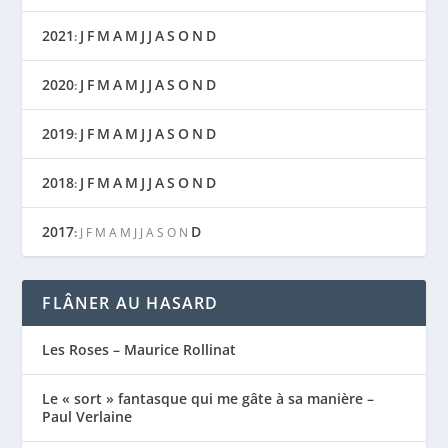
2021
J
F
M
A
M
J
J
A
S
O
N
D
:
2020
J
F
M
A
M
J
J
A
S
O
N
D
:
2019
J
F
M
A
M
J
J
A
S
O
N
D
:
2018
J
F
M
A
M
J
J
A
S
O
N
D
:
2017
D
:
J
F
M
A
M
J
J
A
S
O
N
FLÂNER AU HASARD
Les Roses – Maurice Rollinat
Le « sort » fantasque qui me gâte à sa manière –
Paul Verlaine