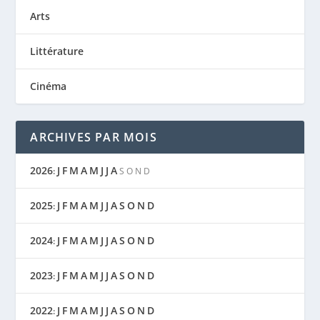
Arts
Littérature
Cinéma
ARCHIVES PAR MOIS
2026
J
F
M
A
M
J
J
A
:
S
O
N
D
2025
J
F
M
A
M
J
J
A
S
O
N
D
:
2024
J
F
M
A
M
J
J
A
S
O
N
D
:
2023
J
F
M
A
M
J
J
A
S
O
N
D
:
2022
J
F
M
A
M
J
J
A
S
O
N
D
: