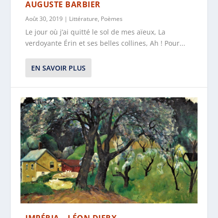
AUGUSTE BARBIER
Août 30, 2019
|
Littérature
,
Poèmes
Le jour où j’ai quitté le sol de mes aïeux, La
verdoyante Érin et ses belles collines, Ah ! Pour...
EN SAVOIR PLUS
IMPÉRIA – LÉON DIERX