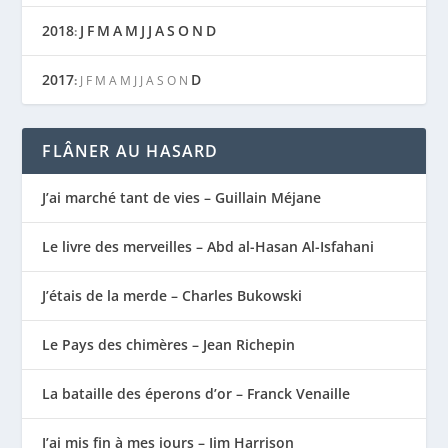
2018
J
F
M
A
M
J
J
A
S
O
N
D
:
2017
D
:
J
F
M
A
M
J
J
A
S
O
N
FLÂNER AU HASARD
J’ai marché tant de vies – Guillain Méjane
Le livre des merveilles – Abd al-Hasan Al-Isfahani
J’étais de la merde – Charles Bukowski
Le Pays des chimères – Jean Richepin
La bataille des éperons d’or – Franck Venaille
J’ai mis fin à mes jours – Jim Harrison