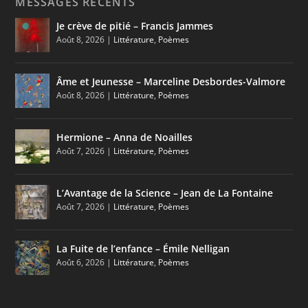
MESSAGES RÉCENTS
Je crève de pitié – Francis Jammes
Août 8, 2026
|
Littérature
,
Poèmes
Âme et Jeunesse – Marceline Desbordes-Valmore
Août 8, 2026
|
Littérature
,
Poèmes
Hermione – Anna de Noailles
Août 7, 2026
|
Littérature
,
Poèmes
L’Avantage de la Science – Jean de La Fontaine
Août 7, 2026
|
Littérature
,
Poèmes
La Fuite de l’enfance – Émile Nelligan
Août 6, 2026
|
Littérature
,
Poèmes