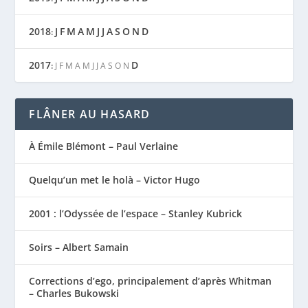
2018
J
F
M
A
M
J
J
A
S
O
N
D
:
2017
D
:
J
F
M
A
M
J
J
A
S
O
N
FLÂNER AU HASARD
À Émile Blémont – Paul Verlaine
Quelqu’un met le holà – Victor Hugo
2001 : l’Odyssée de l’espace – Stanley Kubrick
Soirs – Albert Samain
Corrections d’ego, principalement d’après Whitman
– Charles Bukowski