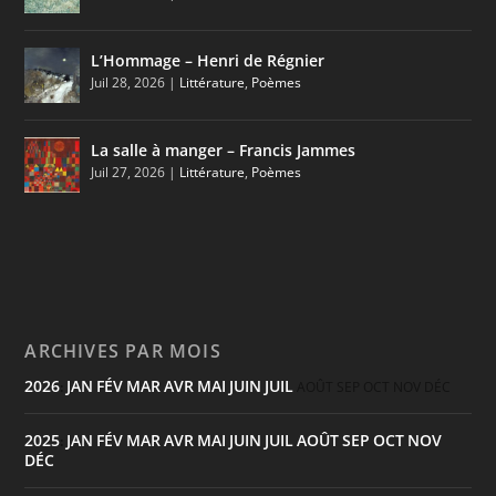
L’Hommage – Henri de Régnier
Juil 28, 2026
|
Littérature
,
Poèmes
La salle à manger – Francis Jammes
Juil 27, 2026
|
Littérature
,
Poèmes
ARCHIVES PAR MOIS
2026
JAN
FÉV
MAR
AVR
MAI
JUIN
JUIL
:
AOÛT
SEP
OCT
NOV
DÉC
2025
JAN
FÉV
MAR
AVR
MAI
JUIN
JUIL
AOÛT
SEP
OCT
NOV
:
DÉC