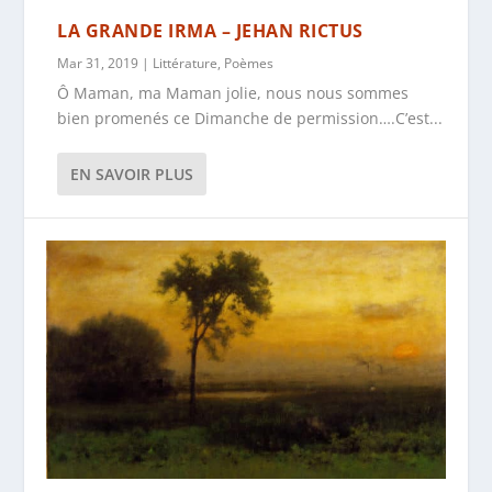
LA GRANDE IRMA – JEHAN RICTUS
Mar 31, 2019
|
Littérature
,
Poèmes
Ô Maman, ma Maman jolie, nous nous sommes
bien promenés ce Dimanche de permission….C’est...
EN SAVOIR PLUS