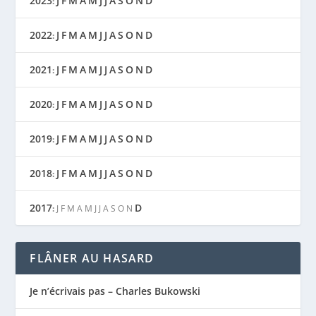
2023
J
F
M
A
M
J
J
A
S
O
N
D
:
2022
J
F
M
A
M
J
J
A
S
O
N
D
:
2021
J
F
M
A
M
J
J
A
S
O
N
D
:
2020
J
F
M
A
M
J
J
A
S
O
N
D
:
2019
J
F
M
A
M
J
J
A
S
O
N
D
:
2018
J
F
M
A
M
J
J
A
S
O
N
D
:
2017
D
:
J
F
M
A
M
J
J
A
S
O
N
FLÂNER AU HASARD
Je n’écrivais pas – Charles Bukowski