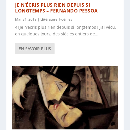
JE N’ÉCRIS PLUS RIEN DEPUIS SI
LONGTEMPS – FERNANDO PESSOA
Mar 31, 2019
|
Littérature
,
Poèmes
41Je n’écris plus rien depuis si longtemps ! J’ai vécu,
en quelques jours, des siècles entiers de...
EN SAVOIR PLUS