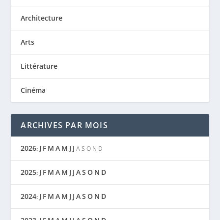
Architecture
Arts
Littérature
Cinéma
ARCHIVES PAR MOIS
2026
J
F
M
A
M
J
J
:
A
S
O
N
D
2025
J
F
M
A
M
J
J
A
S
O
N
D
:
2024
J
F
M
A
M
J
J
A
S
O
N
D
: