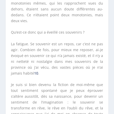
monotonies mêmes, qui les rapprochent vues du
dehors, étaient sans aucun doute différentes au-
dedans. Ce n’étaient point deux monotonies, mais
deux vies.
Qu’est-ce donc qui a éveillé ces souvenirs ?
La fatigue. Se souvenir est un repos, car c’est ne pas
agir. Combien de fois, pour mieux me reposer, ai-je
évoqué en souvenir ce qui n’a jamais existé, et il n’y a
ni netteté ni nostalgie dans mes souvenirs de la
province où j’ai vécu, des vastes pièces où je n’ai
jamais habité
10
.
Je suis si bien devenu la fiction de moi-même que
tout sentiment spontané que je peux éprouver
s’altère aussitôt,
dès sa naissance, pour devenir un
sentiment de l’imagination : le souvenir se
transforme en rêve, le rêve en l’oubli du rêve, et la
connaissance que j’ai de moi en absence de toute