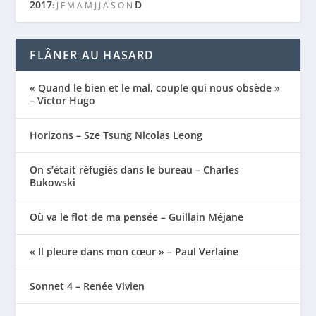
2017
D
:
J
F
M
A
M
J
J
A
S
O
N
FLÂNER AU HASARD
« Quand le bien et le mal, couple qui nous obsède »
– Victor Hugo
Horizons – Sze Tsung Nicolas Leong
On s’était réfugiés dans le bureau – Charles
Bukowski
Où va le flot de ma pensée – Guillain Méjane
« Il pleure dans mon cœur » – Paul Verlaine
Sonnet 4 – Renée Vivien