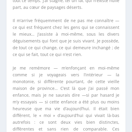
tout ce temps. J’ai stagné, tel un lac qui n’existe nulle
part, au cœur de paysages déserts.
Il m’arrive fréquemment de ne pas me connaître —
ce qui est fréquent chez les gens qui se connaissent
le mieux… J’assiste à moi-même, sous les divers
déguisements qui font que je suis vivant. Je possède,
de tout ce qui change, ce qui demeure inchangé ; de
ce qui se fait, tout ce qui n’est rien.
Je me remémore — m’enfonçant en moi-même
comme si je voyageais vers l’intérieur — la
monotonie, si différente pourtant, de cette vieille
maison de province… C’est là que j’ai passé mon
enfance, mais je ne saurais dire —si par hasard je
m’y essayais — si cette enfance a été plus ou moins
heureuse que ma vie d’aujourd’hui. Il était bien
différent, le « moi » d’aujourd’hui qui vivait là-bas
autrefois : ce sont deux vies bien distinctes,
différentes et sans rien de comparable. Ces