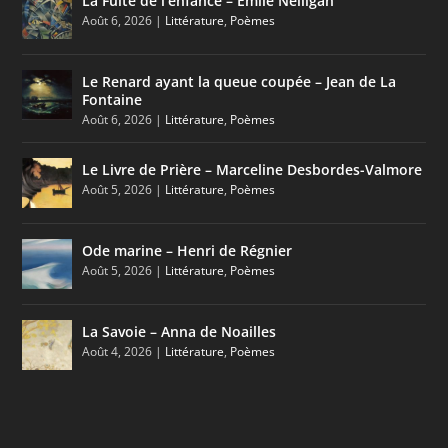
La Fuite de l’enfance – Émile Nelligan
Août 6, 2026
|
Littérature
,
Poèmes
Le Renard ayant la queue coupée – Jean de La
Fontaine
Août 6, 2026
|
Littérature
,
Poèmes
Le Livre de Prière – Marceline Desbordes-Valmore
Août 5, 2026
|
Littérature
,
Poèmes
Ode marine – Henri de Régnier
Août 5, 2026
|
Littérature
,
Poèmes
La Savoie – Anna de Noailles
Août 4, 2026
|
Littérature
,
Poèmes