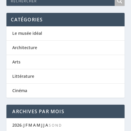
CATÉGORIES
Le musée idéal
Architecture
Arts
Littérature
Cinéma
ARCHIVES PAR MOIS
2026
J
F
M
A
M
J
J
A
:
S
O
N
D