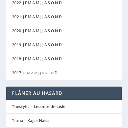
2022
J
F
M
A
M
J
J
A
S
O
N
D
:
2021
J
F
M
A
M
J
J
A
S
O
N
D
:
2020
J
F
M
A
M
J
J
A
S
O
N
D
:
2019
J
F
M
A
M
J
J
A
S
O
N
D
:
2018
J
F
M
A
M
J
J
A
S
O
N
D
:
2017
D
:
J
F
M
A
M
J
J
A
S
O
N
FLÂNER AU HASARD
Thestylis – Leconte de Lisle
Titina – Kajsa Næss