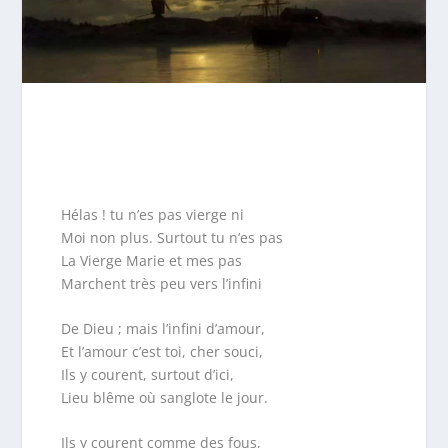
Hélas ! tu n’es pas vierge ni
Moi non plus. Surtout tu n’es pas
La Vierge Marie et mes pas
Marchent très peu vers l’infini
De Dieu ; mais l’infini d’amour,
Et l’amour c’est toi, cher souci,
Ils y courent, surtout d’ici,
Lieu blême où sanglote le jour.
Ils y courent comme des fous,