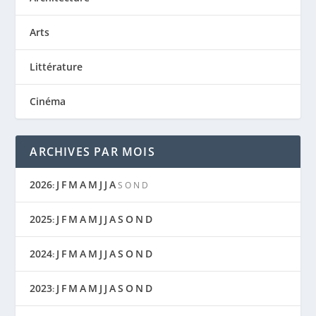
Arts
Littérature
Cinéma
ARCHIVES PAR MOIS
2026
J
F
M
A
M
J
J
A
:
S
O
N
D
2025
J
F
M
A
M
J
J
A
S
O
N
D
:
2024
J
F
M
A
M
J
J
A
S
O
N
D
:
2023
J
F
M
A
M
J
J
A
S
O
N
D
: