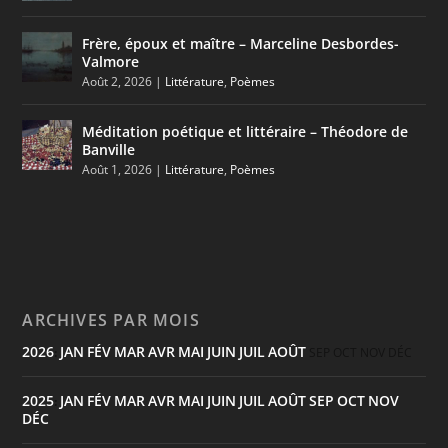
Frère, époux et maître – Marceline Desbordes-
Valmore
Août 2, 2026
|
Littérature
,
Poèmes
Méditation poétique et littéraire – Théodore de
Banville
Août 1, 2026
|
Littérature
,
Poèmes
ARCHIVES PAR MOIS
2026
JAN
FÉV
MAR
AVR
MAI
JUIN
JUIL
AOÛT
:
SEP
OCT
NOV
DÉC
2025
JAN
FÉV
MAR
AVR
MAI
JUIN
JUIL
AOÛT
SEP
OCT
NOV
:
DÉC