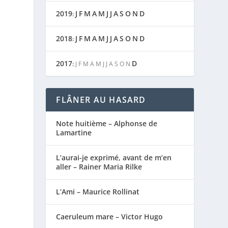
2019
J
F
M
A
M
J
J
A
S
O
N
D
:
2018
J
F
M
A
M
J
J
A
S
O
N
D
:
2017
D
:
J
F
M
A
M
J
J
A
S
O
N
FLÂNER AU HASARD
Note huitième – Alphonse de
Lamartine
L’aurai-je exprimé, avant de m’en
aller – Rainer Maria Rilke
L’Ami – Maurice Rollinat
Caeruleum mare – Victor Hugo