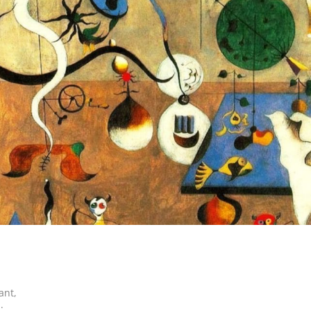
ant,
;