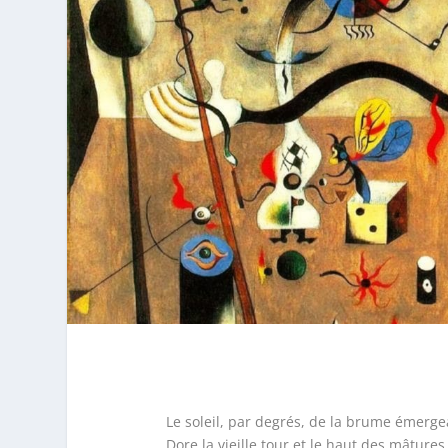
Le soleil, par degrés, de la brume émerge
Dore la vieille tour et le haut des mâtures 