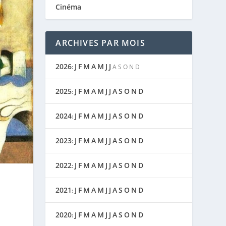
Cinéma
ARCHIVES PAR MOIS
2026
J
F
M
A
M
J
J
:
A
S
O
N
D
2025
J
F
M
A
M
J
J
A
S
O
N
D
:
2024
J
F
M
A
M
J
J
A
S
O
N
D
:
2023
J
F
M
A
M
J
J
A
S
O
N
D
:
2022
J
F
M
A
M
J
J
A
S
O
N
D
:
2021
J
F
M
A
M
J
J
A
S
O
N
D
:
2020
J
F
M
A
M
J
J
A
S
O
N
D
: