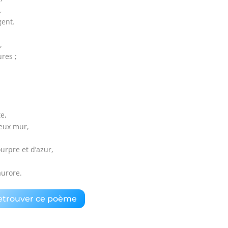
,
gent.
,
res ;
te,
ieux mur,
urpre et d’azur,
aurore.
etrouver ce poème