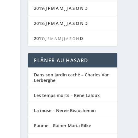
2019
J
F
M
A
M
J
J
A
S
O
N
D
:
2018
J
F
M
A
M
J
J
A
S
O
N
D
:
2017
D
:
J
F
M
A
M
J
J
A
S
O
N
FLÂNER AU HASARD
Dans son jardin caché – Charles Van
Lerberghe
Les temps morts – René Laloux
La muse – Nérée Beauchemin
Paume – Rainer Maria Rilke