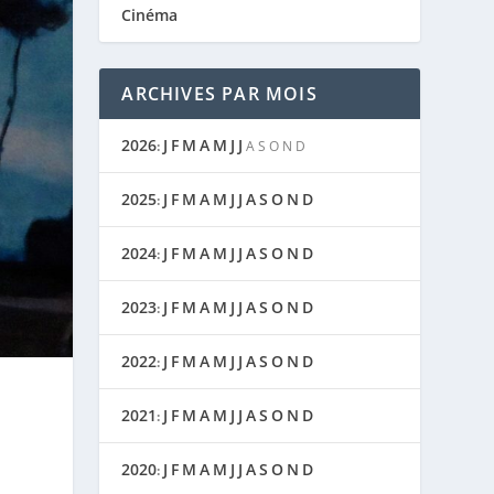
Cinéma
ARCHIVES PAR MOIS
2026
J
F
M
A
M
J
J
:
A
S
O
N
D
2025
J
F
M
A
M
J
J
A
S
O
N
D
:
2024
J
F
M
A
M
J
J
A
S
O
N
D
:
2023
J
F
M
A
M
J
J
A
S
O
N
D
:
2022
J
F
M
A
M
J
J
A
S
O
N
D
:
2021
J
F
M
A
M
J
J
A
S
O
N
D
:
2020
J
F
M
A
M
J
J
A
S
O
N
D
: