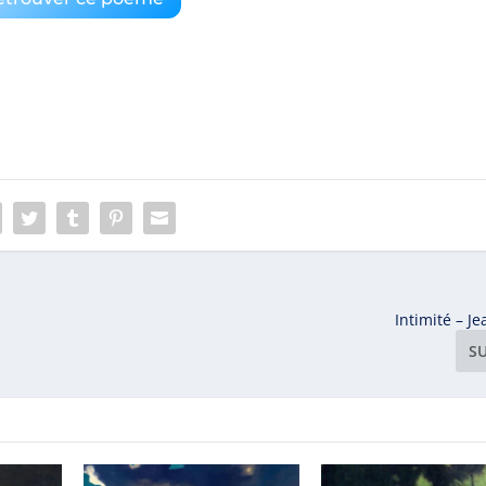
Intimité – J
S