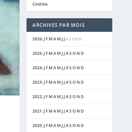
Cinéma
ARCHIVES PAR MOIS
2026
J
F
M
A
M
J
J
:
A
S
O
N
D
2025
J
F
M
A
M
J
J
A
S
O
N
D
:
2024
J
F
M
A
M
J
J
A
S
O
N
D
:
2023
J
F
M
A
M
J
J
A
S
O
N
D
:
2022
J
F
M
A
M
J
J
A
S
O
N
D
:
2021
J
F
M
A
M
J
J
A
S
O
N
D
:
2020
J
F
M
A
M
J
J
A
S
O
N
D
: