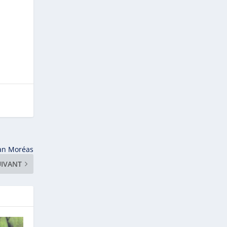
ean Moréas
UIVANT