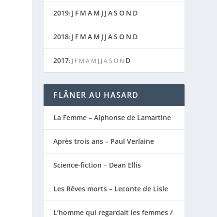
2019
J
F
M
A
M
J
J
A
S
O
N
D
:
2018
J
F
M
A
M
J
J
A
S
O
N
D
:
2017
D
:
J
F
M
A
M
J
J
A
S
O
N
FLÂNER AU HASARD
La Femme – Alphonse de Lamartine
Après trois ans – Paul Verlaine
Science-fiction – Dean Ellis
Les Rêves morts – Leconte de Lisle
L’homme qui regardait les femmes /