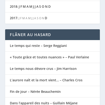
2018
J
F
M
A
M
J
J
A
S
O
N
D
:
2017
D
:
J
F
M
A
M
J
J
A
S
O
N
FLÂNER AU HASARD
Le temps qui reste – Serge Reggiani
« Toute grâce et toutes nuances » – Paul Verlaine
Le temps nous dévore crus – Jim Harrison
L’aurore naît et la mort vient… – Charles Cros
Fin de jour – Nérée Beauchemin
Dans l’appareil des nuits – Guillain Méjane