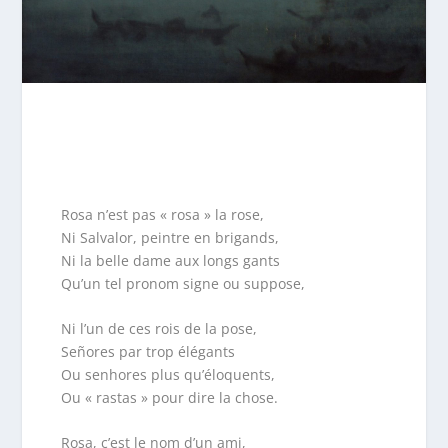
Rosa n’est pas « rosa » la rose,
Ni Salvalor, peintre en brigands,
Ni la belle dame aux longs gants
Qu’un tel pronom signe ou suppose,
Ni l’un de ces rois de la pose,
Señores par trop élégants
Ou senhores plus qu’éloquents,
Ou « rastas » pour dire la chose.
Rosa, c’est le nom d’un ami,