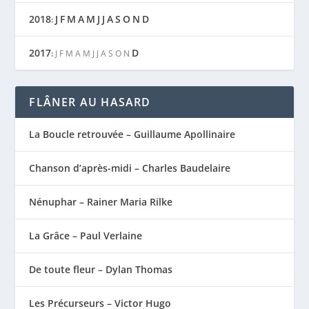
2018
J
F
M
A
M
J
J
A
S
O
N
D
:
2017
D
:
J
F
M
A
M
J
J
A
S
O
N
FLÂNER AU HASARD
La Boucle retrouvée – Guillaume Apollinaire
Chanson d’après-midi – Charles Baudelaire
Nénuphar – Rainer Maria Rilke
La Grâce – Paul Verlaine
De toute fleur – Dylan Thomas
Les Précurseurs – Victor Hugo