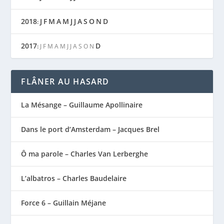
2018
J
F
M
A
M
J
J
A
S
O
N
D
:
2017
D
:
J
F
M
A
M
J
J
A
S
O
N
FLÂNER AU HASARD
La Mésange – Guillaume Apollinaire
Dans le port d’Amsterdam – Jacques Brel
Ô ma parole – Charles Van Lerberghe
L’albatros – Charles Baudelaire
Force 6 – Guillain Méjane