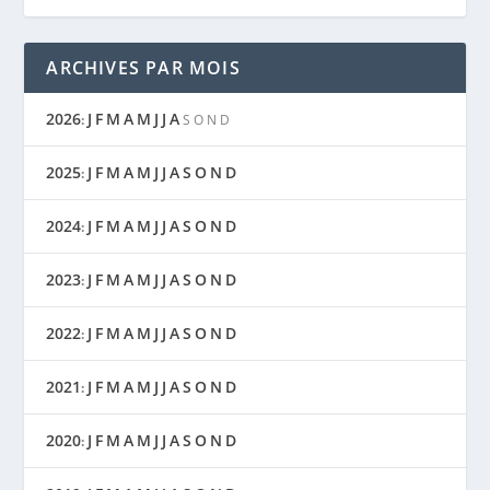
ARCHIVES PAR MOIS
2026
J
F
M
A
M
J
J
A
:
S
O
N
D
2025
J
F
M
A
M
J
J
A
S
O
N
D
:
2024
J
F
M
A
M
J
J
A
S
O
N
D
:
2023
J
F
M
A
M
J
J
A
S
O
N
D
:
2022
J
F
M
A
M
J
J
A
S
O
N
D
:
2021
J
F
M
A
M
J
J
A
S
O
N
D
:
2020
J
F
M
A
M
J
J
A
S
O
N
D
: