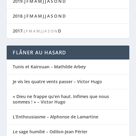
2019
J
F
M
A
M
J
J
A
S
O
N
D
:
2018
J
F
M
A
M
J
J
A
S
O
N
D
:
2017
D
:
J
F
M
A
M
J
J
A
S
O
N
FLÂNER AU HASARD
Tunis et Kairouan – Mathilde Arbey
Je vis les quatre vents passer – Victor Hugo
« Dieu ne frappe qu’en haut. Infimes que nous
sommes ! » – Victor Hugo
L’Enthousiasme – Alphonse de Lamartine
Le sage humilié – Odilon-Jean Périer