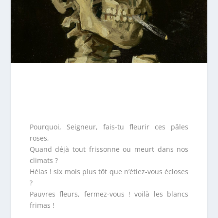
Pourquoi, Seigneur, fais-tu fleurir ces pâles
roses,
Quand déjà tout frissonne ou meurt dans nos
climats ?
Hélas ! six mois plus tôt que n’étiez-vous écloses
?
Pauvres fleurs, fermez-vous ! voilà les blancs
frimas !