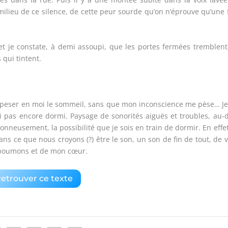
milieu de ce silence, de cette peur sourde qu’on n’éprouve qu’une 
et je constate, à demi assoupi, que les portes fermées tremblent
 qui tintent.
ns peser en moi le sommeil, sans que mon inconscience me pèse… J
’ai pas encore dormi. Paysage de sonorités aiguës et troubles, au-
nneusement, la possibilité que je sois en train de dormir. En effet
 dans ce que nous croyons (?) être le son, un son de fin de tout, de 
es poumons et de mon cœur.
etrouver ce texte