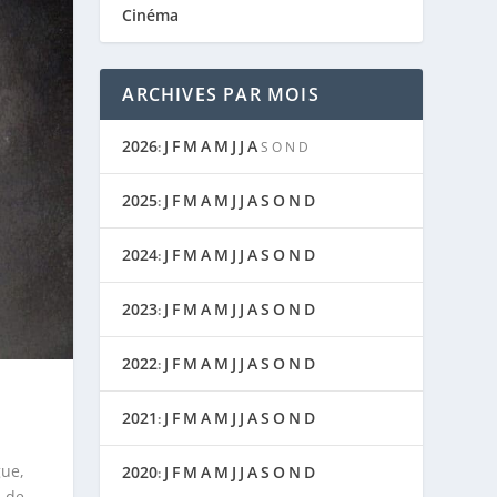
Cinéma
ARCHIVES PAR MOIS
2026
J
F
M
A
M
J
J
A
:
S
O
N
D
2025
J
F
M
A
M
J
J
A
S
O
N
D
:
2024
J
F
M
A
M
J
J
A
S
O
N
D
:
2023
J
F
M
A
M
J
J
A
S
O
N
D
:
2022
J
F
M
A
M
J
J
A
S
O
N
D
:
2021
J
F
M
A
M
J
J
A
S
O
N
D
:
gue,
2020
J
F
M
A
M
J
J
A
S
O
N
D
:
e de