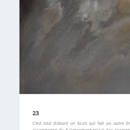
23
C’est tout d’abord un bruit qui fait un autre 
accompagné du balancement trivial des enseigne