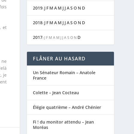
fois
2019
J
F
M
A
M
J
J
A
S
O
N
D
:
2018
J
F
M
A
M
J
J
A
S
O
N
D
:
, et
2017
D
:
J
F
M
A
M
J
J
A
S
O
N
FLÂNER AU HASARD
e ne
delà
Un Sénateur Romain – Anatole
, je
France
vent
Colette – Jean Cocteau
Élégie quatrième – André Chénier
Fi ! du monitor attendu – Jean
Moréas