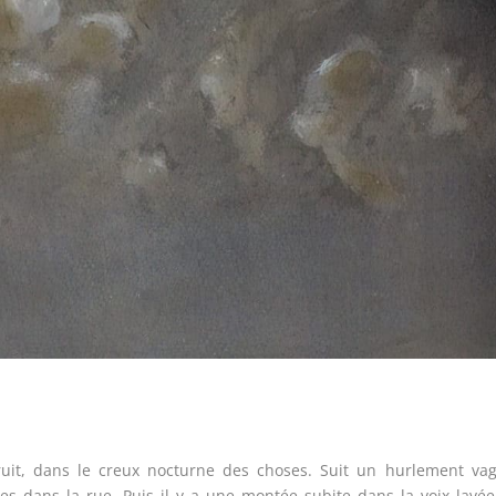
bruit, dans le creux nocturne des choses. Suit un hurlement va
s dans la rue. Puis il y a une montée subite dans la voix lavé