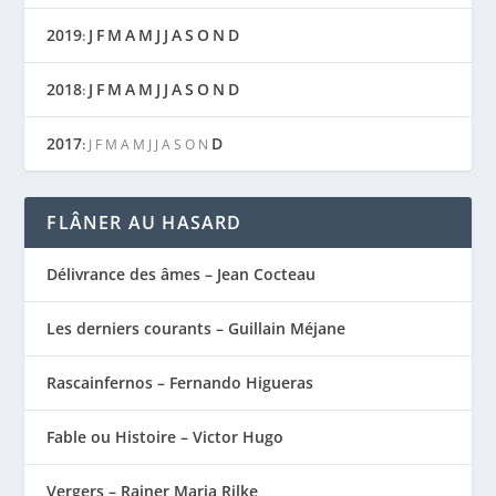
2019
J
F
M
A
M
J
J
A
S
O
N
D
:
2018
J
F
M
A
M
J
J
A
S
O
N
D
:
2017
D
:
J
F
M
A
M
J
J
A
S
O
N
FLÂNER AU HASARD
Délivrance des âmes – Jean Cocteau
Les derniers courants – Guillain Méjane
Rascainfernos – Fernando Higueras
Fable ou Histoire – Victor Hugo
Vergers – Rainer Maria Rilke