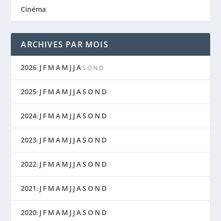
Cinéma
ARCHIVES PAR MOIS
2026
J
F
M
A
M
J
J
A
:
S
O
N
D
2025
J
F
M
A
M
J
J
A
S
O
N
D
:
2024
J
F
M
A
M
J
J
A
S
O
N
D
:
2023
J
F
M
A
M
J
J
A
S
O
N
D
:
2022
J
F
M
A
M
J
J
A
S
O
N
D
:
2021
J
F
M
A
M
J
J
A
S
O
N
D
:
2020
J
F
M
A
M
J
J
A
S
O
N
D
: