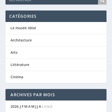
CATÉGORIES
Le musée idéal
Architecture
Arts
Littérature
Cinéma
ARCHIVES PAR MOIS
2026
J
F
M
A
M
J
J
A
:
S
O
N
D