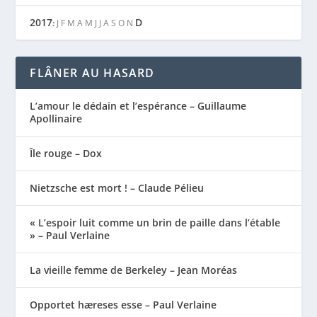
2017
D
:
J
F
M
A
M
J
J
A
S
O
N
FLÂNER AU HASARD
L’amour le dédain et l’espérance – Guillaume
Apollinaire
Île rouge – Dox
Nietzsche est mort ! – Claude Pélieu
« L’espoir luit comme un brin de paille dans l’étable
» – Paul Verlaine
La vieille femme de Berkeley – Jean Moréas
Opportet hæreses esse – Paul Verlaine