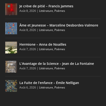
Je crève de pitié – Francis Jammes
Août 8, 2026
|
Littérature
,
Poèmes
Âme et Jeunesse – Marceline Desbordes-Valmore
Août 8, 2026
|
Littérature
,
Poèmes
Hermione – Anna de Noailles
Août 7, 2026
|
Littérature
,
Poèmes
L’Avantage de la Science – Jean de La Fontaine
Août 7, 2026
|
Littérature
,
Poèmes
La Fuite de l’enfance – Émile Nelligan
Août 6, 2026
|
Littérature
,
Poèmes