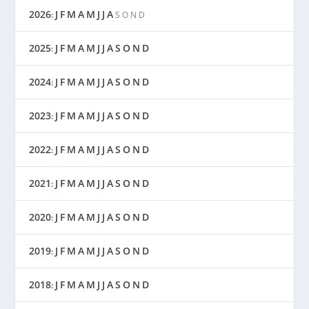
2026
J
F
M
A
M
J
J
A
:
S
O
N
D
2025
J
F
M
A
M
J
J
A
S
O
N
D
:
2024
J
F
M
A
M
J
J
A
S
O
N
D
:
2023
J
F
M
A
M
J
J
A
S
O
N
D
:
2022
J
F
M
A
M
J
J
A
S
O
N
D
:
2021
J
F
M
A
M
J
J
A
S
O
N
D
:
2020
J
F
M
A
M
J
J
A
S
O
N
D
:
2019
J
F
M
A
M
J
J
A
S
O
N
D
:
2018
J
F
M
A
M
J
J
A
S
O
N
D
: