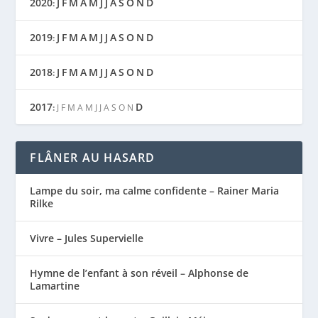
2020
J
F
M
A
M
J
J
A
S
O
N
D
:
2019
J
F
M
A
M
J
J
A
S
O
N
D
:
2018
J
F
M
A
M
J
J
A
S
O
N
D
:
2017
D
:
J
F
M
A
M
J
J
A
S
O
N
FLÂNER AU HASARD
Lampe du soir, ma calme confidente – Rainer Maria
Rilke
Vivre – Jules Supervielle
Hymne de l’enfant à son réveil – Alphonse de
Lamartine