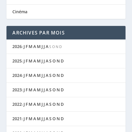
Cinéma
ARCHIVES PAR MOIS
2026
J
F
M
A
M
J
J
A
:
S
O
N
D
2025
J
F
M
A
M
J
J
A
S
O
N
D
:
2024
J
F
M
A
M
J
J
A
S
O
N
D
:
2023
J
F
M
A
M
J
J
A
S
O
N
D
:
2022
J
F
M
A
M
J
J
A
S
O
N
D
:
2021
J
F
M
A
M
J
J
A
S
O
N
D
: