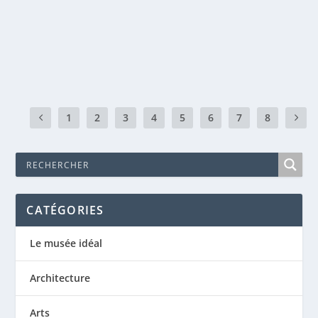
Il est un vieil air populaire Par tous les violons raclé, Aux
abois des chiens en colère Par tous...
EN SAVOIR PLUS
1
2
3
4
5
6
7
8
CATÉGORIES
Le musée idéal
Architecture
Arts