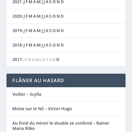
2021
J
F
M
A
M
J
J
A
S
O
N
D
:
2020
J
F
M
A
M
J
J
A
S
O
N
D
:
2019
J
F
M
A
M
J
J
A
S
O
N
D
:
2018
J
F
M
A
M
J
J
A
S
O
N
D
:
2017
D
:
J
F
M
A
M
J
J
A
S
O
N
FLÂNER AU HASARD
Voilier – Scylla
Moïse sur le Nil – Victor Hugo
Au fond du miroir le double se confond – Rainer
Maria Rilke