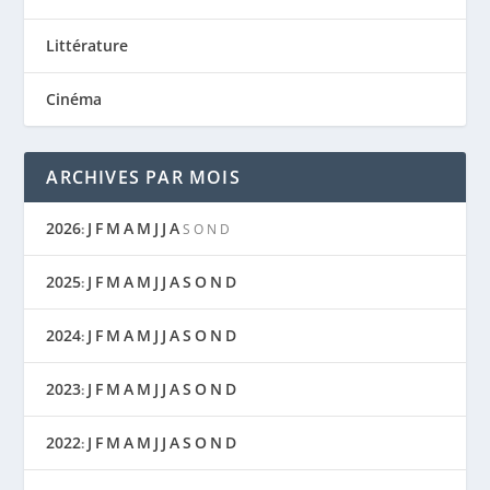
Littérature
Cinéma
ARCHIVES PAR MOIS
2026
J
F
M
A
M
J
J
A
:
S
O
N
D
2025
J
F
M
A
M
J
J
A
S
O
N
D
:
2024
J
F
M
A
M
J
J
A
S
O
N
D
:
2023
J
F
M
A
M
J
J
A
S
O
N
D
:
2022
J
F
M
A
M
J
J
A
S
O
N
D
: