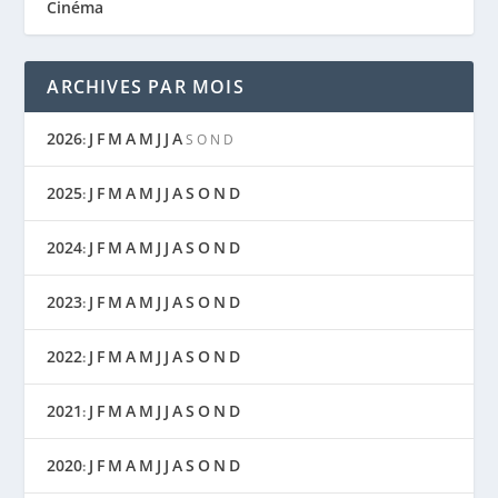
Cinéma
ARCHIVES PAR MOIS
2026
J
F
M
A
M
J
J
A
:
S
O
N
D
2025
J
F
M
A
M
J
J
A
S
O
N
D
:
2024
J
F
M
A
M
J
J
A
S
O
N
D
:
2023
J
F
M
A
M
J
J
A
S
O
N
D
:
2022
J
F
M
A
M
J
J
A
S
O
N
D
:
2021
J
F
M
A
M
J
J
A
S
O
N
D
:
2020
J
F
M
A
M
J
J
A
S
O
N
D
: