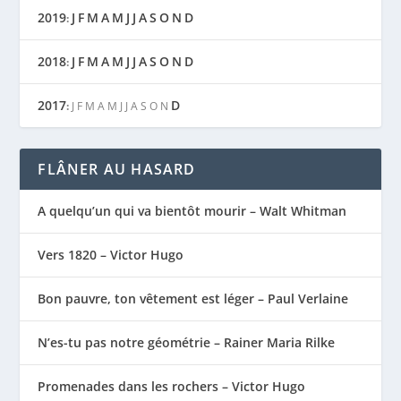
2019
J
F
M
A
M
J
J
A
S
O
N
D
:
2018
J
F
M
A
M
J
J
A
S
O
N
D
:
2017
D
:
J
F
M
A
M
J
J
A
S
O
N
FLÂNER AU HASARD
A quelqu’un qui va bientôt mourir – Walt Whitman
Vers 1820 – Victor Hugo
Bon pauvre, ton vêtement est léger – Paul Verlaine
N’es-tu pas notre géométrie – Rainer Maria Rilke
Promenades dans les rochers – Victor Hugo