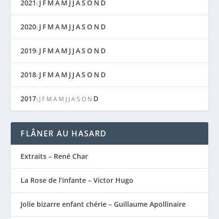
2021
J
F
M
A
M
J
J
A
S
O
N
D
:
2020
J
F
M
A
M
J
J
A
S
O
N
D
:
2019
J
F
M
A
M
J
J
A
S
O
N
D
:
2018
J
F
M
A
M
J
J
A
S
O
N
D
:
2017
D
:
J
F
M
A
M
J
J
A
S
O
N
FLÂNER AU HASARD
Extraits – René Char
La Rose de l’infante – Victor Hugo
Jolie bizarre enfant chérie – Guillaume Apollinaire