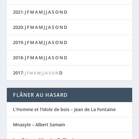
2021
J
F
M
A
M
J
J
A
S
O
N
D
:
2020
J
F
M
A
M
J
J
A
S
O
N
D
:
2019
J
F
M
A
M
J
J
A
S
O
N
D
:
2018
J
F
M
A
M
J
J
A
S
O
N
D
:
2017
D
:
J
F
M
A
M
J
J
A
S
O
N
FLÂNER AU HASARD
L’Homme et l’Idole de bois – Jean de La Fontaine
Mnasyle – Albert Samain