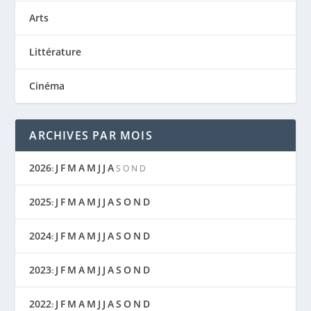
Arts
Littérature
Cinéma
ARCHIVES PAR MOIS
2026
J
F
M
A
M
J
J
A
:
S
O
N
D
2025
J
F
M
A
M
J
J
A
S
O
N
D
:
2024
J
F
M
A
M
J
J
A
S
O
N
D
:
2023
J
F
M
A
M
J
J
A
S
O
N
D
:
2022
J
F
M
A
M
J
J
A
S
O
N
D
: