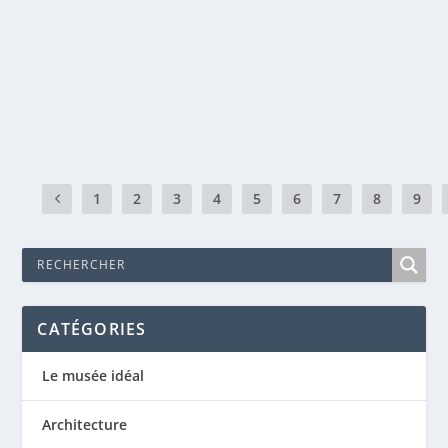
Avr 19, 2020
|
Littérature
,
Poèmes
Dans un verre de Bohême Creux comme un ravin, J’ai versé du
versé du vin. Mon...
EN SAVOIR PLUS
1
2
3
4
5
6
7
8
9
CATÉGORIES
Le musée idéal
Architecture