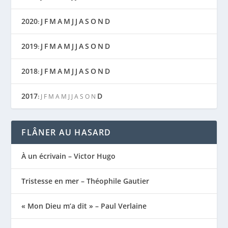
2020
J
F
M
A
M
J
J
A
S
O
N
D
:
2019
J
F
M
A
M
J
J
A
S
O
N
D
:
2018
J
F
M
A
M
J
J
A
S
O
N
D
:
2017
D
:
J
F
M
A
M
J
J
A
S
O
N
FLÂNER AU HASARD
À un écrivain – Victor Hugo
Tristesse en mer – Théophile Gautier
« Mon Dieu m’a dit » – Paul Verlaine