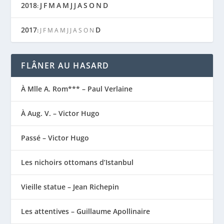
2018
J
F
M
A
M
J
J
A
S
O
N
D
:
2017
D
:
J
F
M
A
M
J
J
A
S
O
N
FLÂNER AU HASARD
À Mlle A. Rom*** – Paul Verlaine
À Aug. V. – Victor Hugo
Passé – Victor Hugo
Les nichoirs ottomans d’Istanbul
Vieille statue – Jean Richepin
Les attentives – Guillaume Apollinaire