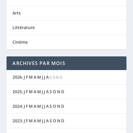
Arts
Littérature
Cinéma
ARCHIVES PAR MOIS
2026
J
F
M
A
M
J
J
A
:
S
O
N
D
2025
J
F
M
A
M
J
J
A
S
O
N
D
:
2024
J
F
M
A
M
J
J
A
S
O
N
D
:
2023
J
F
M
A
M
J
J
A
S
O
N
D
: