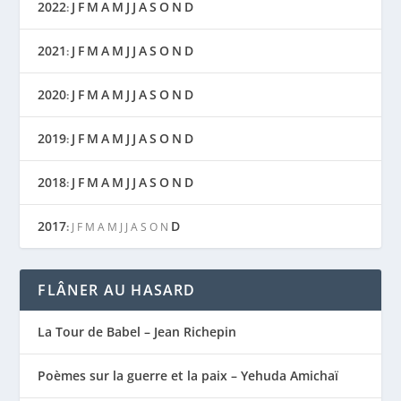
2022
J
F
M
A
M
J
J
A
S
O
N
D
:
2021
J
F
M
A
M
J
J
A
S
O
N
D
:
2020
J
F
M
A
M
J
J
A
S
O
N
D
:
2019
J
F
M
A
M
J
J
A
S
O
N
D
:
2018
J
F
M
A
M
J
J
A
S
O
N
D
:
2017
D
:
J
F
M
A
M
J
J
A
S
O
N
FLÂNER AU HASARD
La Tour de Babel – Jean Richepin
Poèmes sur la guerre et la paix – Yehuda Amichaï