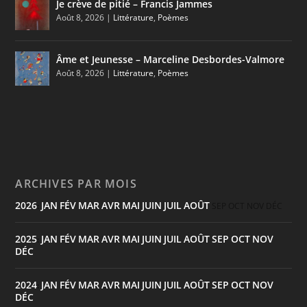
Je crève de pitié – Francis Jammes
Août 8, 2026
|
Littérature
,
Poèmes
Âme et Jeunesse – Marceline Desbordes-Valmore
Août 8, 2026
|
Littérature
,
Poèmes
ARCHIVES PAR MOIS
2026
JAN
FÉV
MAR
AVR
MAI
JUIN
JUIL
AOÛT
:
SEP
OCT
NOV
DÉC
2025
JAN
FÉV
MAR
AVR
MAI
JUIN
JUIL
AOÛT
SEP
OCT
NOV
:
DÉC
2024
JAN
FÉV
MAR
AVR
MAI
JUIN
JUIL
AOÛT
SEP
OCT
NOV
:
DÉC