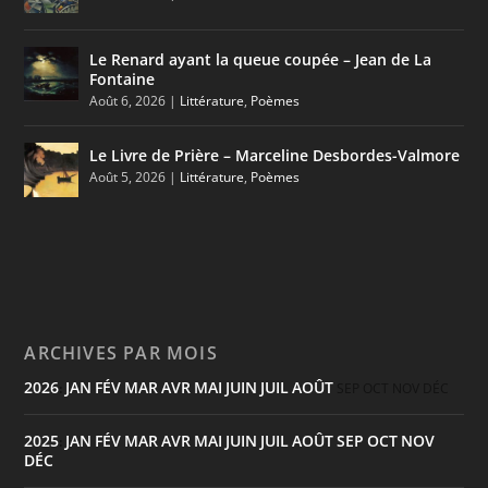
Le Renard ayant la queue coupée – Jean de La
Fontaine
Août 6, 2026
|
Littérature
,
Poèmes
Le Livre de Prière – Marceline Desbordes-Valmore
Août 5, 2026
|
Littérature
,
Poèmes
ARCHIVES PAR MOIS
2026
JAN
FÉV
MAR
AVR
MAI
JUIN
JUIL
AOÛT
:
SEP
OCT
NOV
DÉC
2025
JAN
FÉV
MAR
AVR
MAI
JUIN
JUIL
AOÛT
SEP
OCT
NOV
:
DÉC