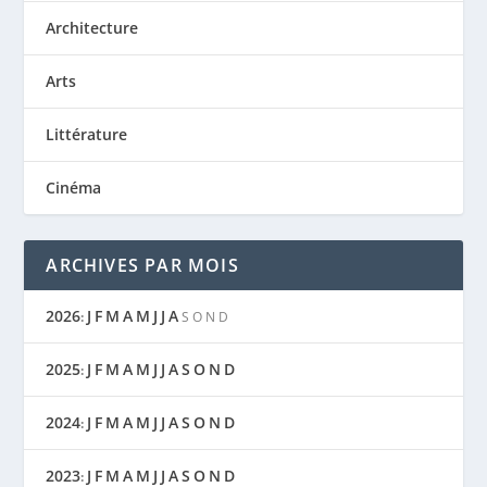
Architecture
Arts
Littérature
Cinéma
ARCHIVES PAR MOIS
2026
J
F
M
A
M
J
J
A
:
S
O
N
D
2025
J
F
M
A
M
J
J
A
S
O
N
D
:
2024
J
F
M
A
M
J
J
A
S
O
N
D
:
2023
J
F
M
A
M
J
J
A
S
O
N
D
: