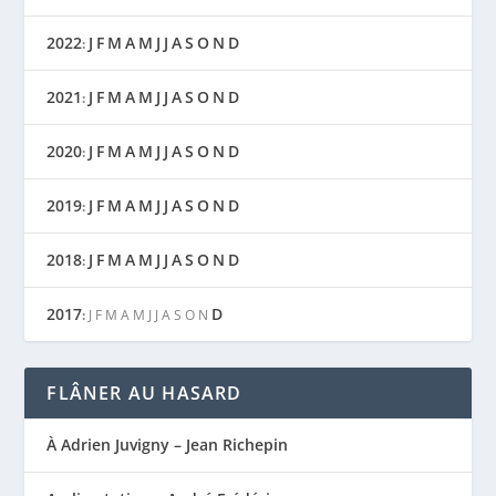
2022
J
F
M
A
M
J
J
A
S
O
N
D
:
2021
J
F
M
A
M
J
J
A
S
O
N
D
:
2020
J
F
M
A
M
J
J
A
S
O
N
D
:
2019
J
F
M
A
M
J
J
A
S
O
N
D
:
2018
J
F
M
A
M
J
J
A
S
O
N
D
:
2017
D
:
J
F
M
A
M
J
J
A
S
O
N
FLÂNER AU HASARD
À Adrien Juvigny – Jean Richepin