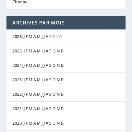
Cinéma
ARCHIVES PAR MOIS
2026
J
F
M
A
M
J
J
A
:
S
O
N
D
2025
J
F
M
A
M
J
J
A
S
O
N
D
:
2024
J
F
M
A
M
J
J
A
S
O
N
D
:
2023
J
F
M
A
M
J
J
A
S
O
N
D
:
2022
J
F
M
A
M
J
J
A
S
O
N
D
:
2021
J
F
M
A
M
J
J
A
S
O
N
D
:
2020
J
F
M
A
M
J
J
A
S
O
N
D
: