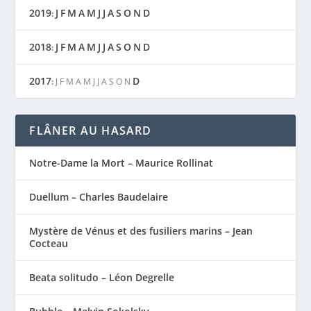
2019
J
F
M
A
M
J
J
A
S
O
N
D
:
2018
J
F
M
A
M
J
J
A
S
O
N
D
:
2017
D
:
J
F
M
A
M
J
J
A
S
O
N
FLÂNER AU HASARD
Notre-Dame la Mort – Maurice Rollinat
Duellum – Charles Baudelaire
Mystère de Vénus et des fusiliers marins – Jean
Cocteau
Beata solitudo – Léon Degrelle