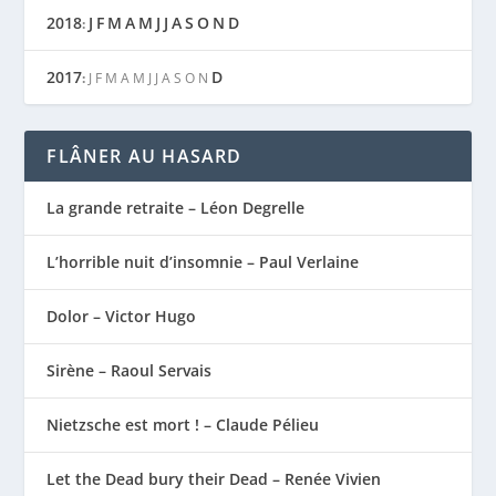
2018
J
F
M
A
M
J
J
A
S
O
N
D
:
2017
D
:
J
F
M
A
M
J
J
A
S
O
N
FLÂNER AU HASARD
La grande retraite – Léon Degrelle
L’horrible nuit d’insomnie – Paul Verlaine
Dolor – Victor Hugo
Sirène – Raoul Servais
Nietzsche est mort ! – Claude Pélieu
Let the Dead bury their Dead – Renée Vivien