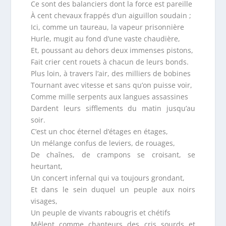
Ce sont des balanciers dont la force est pareille
À cent chevaux frappés d’un aiguillon soudain ;
Ici, comme un taureau, la vapeur prisonnière
Hurle, mugit au fond d’une vaste chaudière,
Et, poussant au dehors deux immenses pistons,
Fait crier cent rouets à chacun de leurs bonds.
Plus loin, à travers l’air, des milliers de bobines
Tournant avec vitesse et sans qu’on puisse voir,
Comme mille serpents aux langues assassines
Dardent leurs sifflements du matin jusqu’au
soir.
C’est un choc éternel d’étages en étages,
Un mélange confus de leviers, de rouages,
De chaînes, de crampons se croisant, se
heurtant,
Un concert infernal qui va toujours grondant,
Et dans le sein duquel un peuple aux noirs
visages,
Un peuple de vivants rabougris et chétifs
Mêlent comme chanteurs des cris sourds et