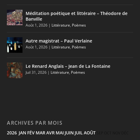
Méditation poétique et littéraire – Théodore de
Banville
Août 1, 2026
|
Littérature
,
Poèmes
Autre magistrat – Paul Verlaine
Août 1, 2026
|
Littérature
,
Poèmes
Le Renard Anglais – Jean de La Fontaine
Juil 31, 2026
|
Littérature
,
Poèmes
ARCHIVES PAR MOIS
2026
JAN
FÉV
MAR
AVR
MAI
JUIN
JUIL
AOÛT
:
SEP
OCT
NOV
DÉC