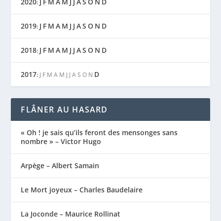
2020
J
F
M
A
M
J
J
A
S
O
N
D
:
2019
J
F
M
A
M
J
J
A
S
O
N
D
:
2018
J
F
M
A
M
J
J
A
S
O
N
D
:
2017
D
:
J
F
M
A
M
J
J
A
S
O
N
FLÂNER AU HASARD
« Oh ! je sais qu’ils feront des mensonges sans
nombre » – Victor Hugo
Arpège – Albert Samain
Le Mort joyeux – Charles Baudelaire
La Joconde – Maurice Rollinat