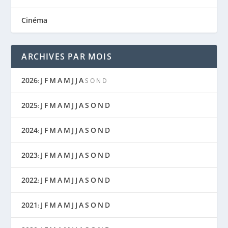
Cinéma
ARCHIVES PAR MOIS
2026
J
F
M
A
M
J
J
A
:
S
O
N
D
2025
J
F
M
A
M
J
J
A
S
O
N
D
:
2024
J
F
M
A
M
J
J
A
S
O
N
D
:
2023
J
F
M
A
M
J
J
A
S
O
N
D
:
2022
J
F
M
A
M
J
J
A
S
O
N
D
:
2021
J
F
M
A
M
J
J
A
S
O
N
D
: