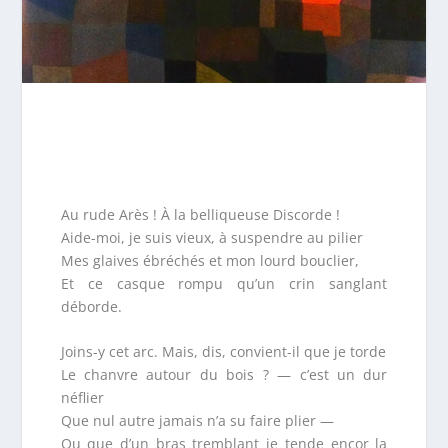
Au rude Arès ! À la belliqueuse Discorde !
Aide-moi, je suis vieux, à suspendre au pilier
Mes glaives ébréchés et mon lourd bouclier,
Et ce casque rompu qu’un crin sanglant
déborde.
Joins-y cet arc. Mais, dis, convient-il que je torde
Le chanvre autour du bois ? — c’est un dur
néflier
Que nul autre jamais n’a su faire plier —
Ou que d’un bras tremblant je tende encor la