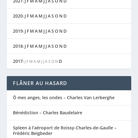
2021
J
F
M
A
M
J
J
A
S
O
N
D
:
2020
J
F
M
A
M
J
J
A
S
O
N
D
:
2019
J
F
M
A
M
J
J
A
S
O
N
D
:
2018
J
F
M
A
M
J
J
A
S
O
N
D
:
2017
D
:
J
F
M
A
M
J
J
A
S
O
N
FLÂNER AU HASARD
Ô mes anges, les ondes – Charles Van Lerberghe
Bénédiction – Charles Baudelaire
Spleen à l’aéroport de Roissy-Charles-de-Gaulle –
Frédéric Beigbeder