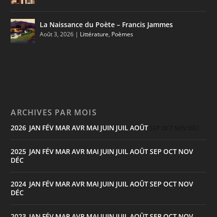
La Naissance du Poète – Francis Jammes
Août 3, 2026
|
Littérature
,
Poèmes
ARCHIVES PAR MOIS
2026
JAN
FÉV
MAR
AVR
MAI
JUIN
JUIL
AOÛT
:
SEP
OCT
NOV
DÉC
2025
JAN
FÉV
MAR
AVR
MAI
JUIN
JUIL
AOÛT
SEP
OCT
NOV
:
DÉC
2024
JAN
FÉV
MAR
AVR
MAI
JUIN
JUIL
AOÛT
SEP
OCT
NOV
:
DÉC
2023
JAN
FÉV
MAR
AVR
MAI
JUIN
JUIL
AOÛT
SEP
OCT
NOV
: