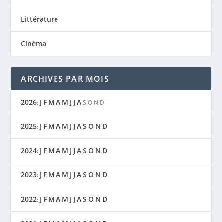
Littérature
Cinéma
ARCHIVES PAR MOIS
2026
J
F
M
A
M
J
J
A
:
S
O
N
D
2025
J
F
M
A
M
J
J
A
S
O
N
D
:
2024
J
F
M
A
M
J
J
A
S
O
N
D
:
2023
J
F
M
A
M
J
J
A
S
O
N
D
:
2022
J
F
M
A
M
J
J
A
S
O
N
D
: