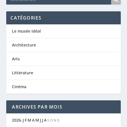
CATÉGORIES
Le musée idéal
Architecture
Arts
Littérature
Cinéma
ARCHIVES PAR MOIS
2026
J
F
M
A
M
J
J
A
:
S
O
N
D