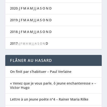
2020
J
F
M
A
M
J
J
A
S
O
N
D
:
2019
J
F
M
A
M
J
J
A
S
O
N
D
:
2018
J
F
M
A
M
J
J
A
S
O
N
D
:
2017
D
:
J
F
M
A
M
J
J
A
S
O
N
FLÂNER AU HASARD
On finit par s’habituer – Paul Verlaine
« Venez que je vous parle, ô jeune enchanteresse » –
Victor Hugo
Lettre à un jeune poète n°4 – Rainer Maria Rilke