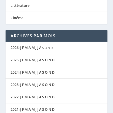
Littérature
Cinéma
ARCHIVES PAR MOIS
2026
J
F
M
A
M
J
J
A
:
S
O
N
D
2025
J
F
M
A
M
J
J
A
S
O
N
D
:
2024
J
F
M
A
M
J
J
A
S
O
N
D
:
2023
J
F
M
A
M
J
J
A
S
O
N
D
:
2022
J
F
M
A
M
J
J
A
S
O
N
D
:
2021
J
F
M
A
M
J
J
A
S
O
N
D
: