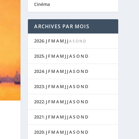
Cinéma
ARCHIVES PAR MOIS
2026
J
F
M
A
M
J
J
:
A
S
O
N
D
2025
J
F
M
A
M
J
J
A
S
O
N
D
:
2024
J
F
M
A
M
J
J
A
S
O
N
D
:
2023
J
F
M
A
M
J
J
A
S
O
N
D
:
2022
J
F
M
A
M
J
J
A
S
O
N
D
:
2021
J
F
M
A
M
J
J
A
S
O
N
D
:
2020
J
F
M
A
M
J
J
A
S
O
N
D
: