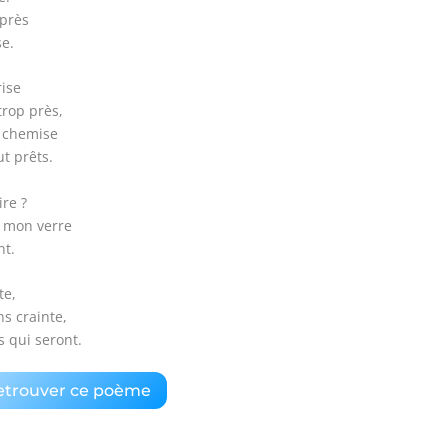
après
e.
rise
trop près,
a chemise
t prêts.
ire ?
z mon verre
nt.
te,
ns crainte,
s qui seront.
etrouver ce poème