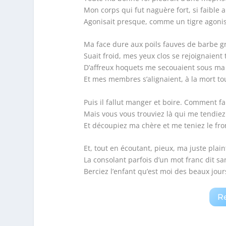
Mon corps qui fut naguère fort, si faible 
Agonisait presque, comme un tigre agonis
Ma face dure aux poils fauves de barbe g
Suait froid, mes yeux clos se rejoignaient 
D’affreux hoquets me secouaient sous m
Et mes membres s’alignaient, à la mort tou
Puis il fallut manger et boire. Comment fa
Mais vous vous trouviez là qui me tendie
Et découpiez ma chère et me teniez le fro
Et, tout en écoutant, pieux, ma juste plain
La consolant parfois d’un mot franc dit sa
Berciez l’enfant qu’est moi des beaux jour
R