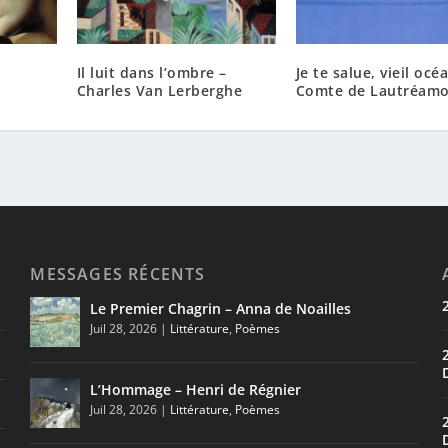
Il luit dans l’ombre –
Je te salue, vieil océ
Charles Van Lerberghe
Comte de Lautréam
MESSAGES RÉCENTS
Le Premier Chagrin – Anna de Noailles
Juil 28, 2026
|
Littérature
,
Poèmes
L’Hommage – Henri de Régnier
Juil 28, 2026
|
Littérature
,
Poèmes