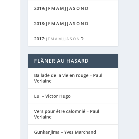
2019
J
F
M
A
M
J
J
A
S
O
N
D
:
2018
J
F
M
A
M
J
J
A
S
O
N
D
:
2017
D
:
J
F
M
A
M
J
J
A
S
O
N
FLÂNER AU HASARD
Ballade de la vie en rouge – Paul
Verlaine
Lui – Victor Hugo
Vers pour être calomnié – Paul
Verlaine
Gunkanjima – Yves Marchand