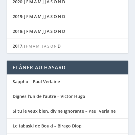
2020
J
F
M
A
M
J
J
A
S
O
N
D
:
2019
J
F
M
A
M
J
J
A
S
O
N
D
:
2018
J
F
M
A
M
J
J
A
S
O
N
D
:
2017
D
:
J
F
M
A
M
J
J
A
S
O
N
FLÂNER AU HASARD
Sappho – Paul Verlaine
Dignes l’un de l’autre – Victor Hugo
Si tu le veux bien, divine Ignorante – Paul Verlaine
Le tabaski de Bouki – Birago Diop