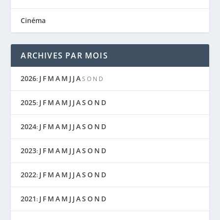
Cinéma
ARCHIVES PAR MOIS
2026
J
F
M
A
M
J
J
A
:
S
O
N
D
2025
J
F
M
A
M
J
J
A
S
O
N
D
:
2024
J
F
M
A
M
J
J
A
S
O
N
D
:
2023
J
F
M
A
M
J
J
A
S
O
N
D
:
2022
J
F
M
A
M
J
J
A
S
O
N
D
:
2021
J
F
M
A
M
J
J
A
S
O
N
D
: