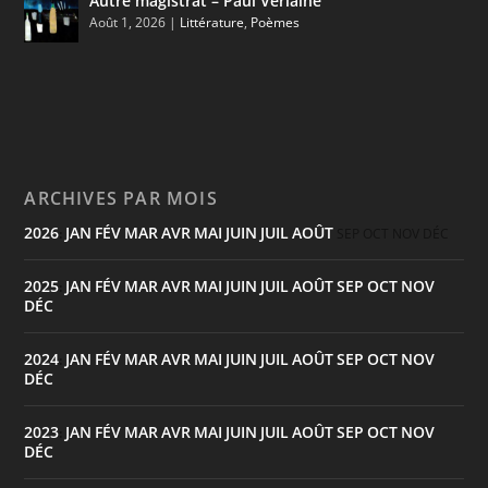
Autre magistrat – Paul Verlaine
Août 1, 2026
|
Littérature
,
Poèmes
ARCHIVES PAR MOIS
2026
JAN
FÉV
MAR
AVR
MAI
JUIN
JUIL
AOÛT
:
SEP
OCT
NOV
DÉC
2025
JAN
FÉV
MAR
AVR
MAI
JUIN
JUIL
AOÛT
SEP
OCT
NOV
:
DÉC
2024
JAN
FÉV
MAR
AVR
MAI
JUIN
JUIL
AOÛT
SEP
OCT
NOV
:
DÉC
2023
JAN
FÉV
MAR
AVR
MAI
JUIN
JUIL
AOÛT
SEP
OCT
NOV
:
DÉC