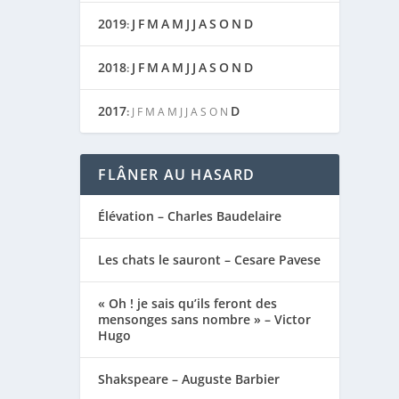
2019
J
F
M
A
M
J
J
A
S
O
N
D
:
2018
J
F
M
A
M
J
J
A
S
O
N
D
:
2017
D
:
J
F
M
A
M
J
J
A
S
O
N
FLÂNER AU HASARD
Élévation – Charles Baudelaire
Les chats le sauront – Cesare Pavese
« Oh ! je sais qu’ils feront des
mensonges sans nombre » – Victor
Hugo
Shakspeare – Auguste Barbier