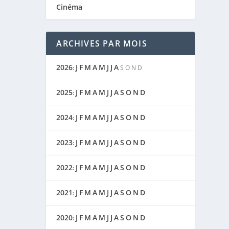
Cinéma
ARCHIVES PAR MOIS
2026
J
F
M
A
M
J
J
A
:
S
O
N
D
2025
J
F
M
A
M
J
J
A
S
O
N
D
:
2024
J
F
M
A
M
J
J
A
S
O
N
D
:
2023
J
F
M
A
M
J
J
A
S
O
N
D
:
2022
J
F
M
A
M
J
J
A
S
O
N
D
:
2021
J
F
M
A
M
J
J
A
S
O
N
D
:
2020
J
F
M
A
M
J
J
A
S
O
N
D
: