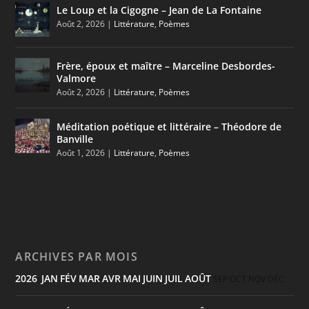
Le Loup et la Cigogne – Jean de La Fontaine
Août 2, 2026
|
Littérature
,
Poèmes
Frère, époux et maître – Marceline Desbordes-
Valmore
Août 2, 2026
|
Littérature
,
Poèmes
Méditation poétique et littéraire – Théodore de
Banville
Août 1, 2026
|
Littérature
,
Poèmes
ARCHIVES PAR MOIS
2026
JAN
FÉV
MAR
AVR
MAI
JUIN
JUIL
AOÛT
:
SEP
OCT
NOV
DÉC