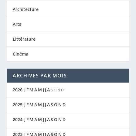
Architecture
Arts
Littérature
Cinéma
ARCHIVES PAR MOIS
2026
J
F
M
A
M
J
J
A
:
S
O
N
D
2025
J
F
M
A
M
J
J
A
S
O
N
D
:
2024
J
F
M
A
M
J
J
A
S
O
N
D
:
2023
J
F
M
A
M
J
J
A
S
O
N
D
: