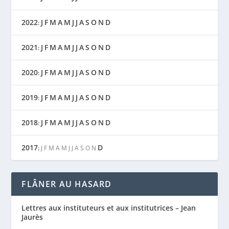
2022
J
F
M
A
M
J
J
A
S
O
N
D
:
2021
J
F
M
A
M
J
J
A
S
O
N
D
:
2020
J
F
M
A
M
J
J
A
S
O
N
D
:
2019
J
F
M
A
M
J
J
A
S
O
N
D
:
2018
J
F
M
A
M
J
J
A
S
O
N
D
:
2017
D
:
J
F
M
A
M
J
J
A
S
O
N
FLÂNER AU HASARD
Lettres aux instituteurs et aux institutrices – Jean
Jaurès