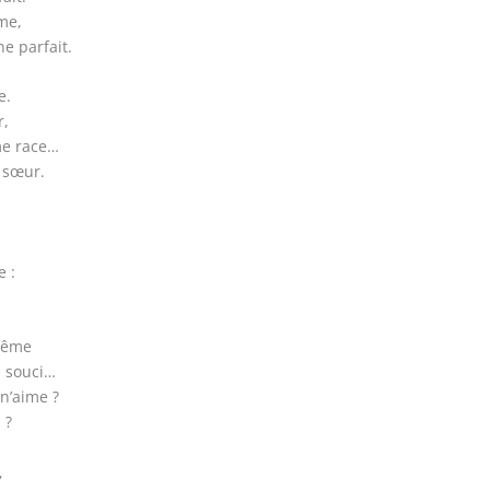
me,
e parfait.
e.
r,
me race…
 sœur.
e :
-même
n souci…
n’aime ?
 ?
,