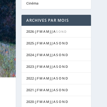
Cinéma
ARCHIVES PAR MOIS
2026
J
F
M
A
M
J
J
A
:
S
O
N
D
2025
J
F
M
A
M
J
J
A
S
O
N
D
:
2024
J
F
M
A
M
J
J
A
S
O
N
D
:
2023
J
F
M
A
M
J
J
A
S
O
N
D
:
2022
J
F
M
A
M
J
J
A
S
O
N
D
:
2021
J
F
M
A
M
J
J
A
S
O
N
D
:
2020
J
F
M
A
M
J
J
A
S
O
N
D
: