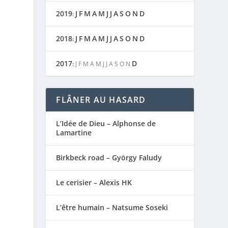
2019
J
F
M
A
M
J
J
A
S
O
N
D
:
2018
J
F
M
A
M
J
J
A
S
O
N
D
:
2017
D
:
J
F
M
A
M
J
J
A
S
O
N
FLÂNER AU HASARD
L’Idée de Dieu – Alphonse de
Lamartine
Birkbeck road – György Faludy
Le cerisier – Alexis HK
L’être humain – Natsume Soseki