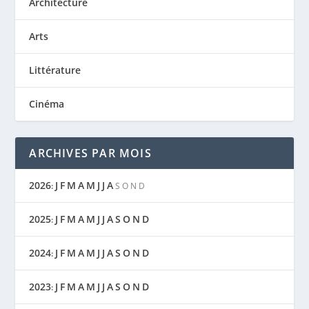
Architecture
Arts
Littérature
Cinéma
ARCHIVES PAR MOIS
2026
J
F
M
A
M
J
J
A
:
S
O
N
D
2025
J
F
M
A
M
J
J
A
S
O
N
D
:
2024
J
F
M
A
M
J
J
A
S
O
N
D
:
2023
J
F
M
A
M
J
J
A
S
O
N
D
: