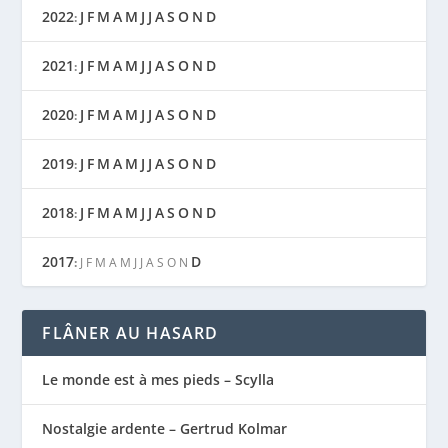
2022
J
F
M
A
M
J
J
A
S
O
N
D
:
2021
J
F
M
A
M
J
J
A
S
O
N
D
:
2020
J
F
M
A
M
J
J
A
S
O
N
D
:
2019
J
F
M
A
M
J
J
A
S
O
N
D
:
2018
J
F
M
A
M
J
J
A
S
O
N
D
:
2017
D
:
J
F
M
A
M
J
J
A
S
O
N
FLÂNER AU HASARD
Le monde est à mes pieds – Scylla
Nostalgie ardente – Gertrud Kolmar