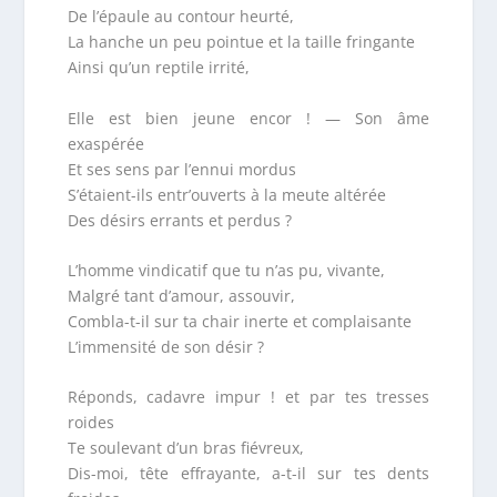
De l’épaule au contour heurté,
La hanche un peu pointue et la taille fringante
Ainsi qu’un reptile irrité,
Elle est bien jeune encor ! — Son âme
exaspérée
Et ses sens par l’ennui mordus
S’étaient-ils entr’ouverts à la meute altérée
Des désirs errants et perdus ?
L’homme vindicatif que tu n’as pu, vivante,
Malgré tant d’amour, assouvir,
Combla-t-il sur ta chair inerte et complaisante
L’immensité de son désir ?
Réponds, cadavre impur ! et par tes tresses
roides
Te soulevant d’un bras fiévreux,
Dis-moi, tête effrayante, a-t-il sur tes dents