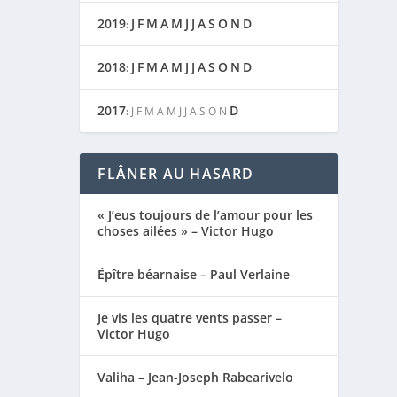
2019
J
F
M
A
M
J
J
A
S
O
N
D
:
2018
J
F
M
A
M
J
J
A
S
O
N
D
:
2017
D
:
J
F
M
A
M
J
J
A
S
O
N
FLÂNER AU HASARD
« J’eus toujours de l’amour pour les
choses ailées » – Victor Hugo
Épître béarnaise – Paul Verlaine
Je vis les quatre vents passer –
Victor Hugo
Valiha – Jean-Joseph Rabearivelo