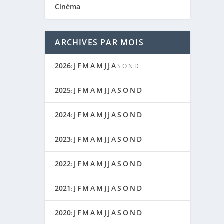
Cinéma
ARCHIVES PAR MOIS
2026
J
F
M
A
M
J
J
A
:
S
O
N
D
2025
J
F
M
A
M
J
J
A
S
O
N
D
:
2024
J
F
M
A
M
J
J
A
S
O
N
D
:
2023
J
F
M
A
M
J
J
A
S
O
N
D
:
2022
J
F
M
A
M
J
J
A
S
O
N
D
:
2021
J
F
M
A
M
J
J
A
S
O
N
D
:
2020
J
F
M
A
M
J
J
A
S
O
N
D
: