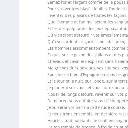
Semez l’or et l’argent comme de la poussiè
Pour vos ventres blasés fouillez l’onde et l
Inventez des plaisirs de toutes les façons,
Que l’homme et l’animal soient les sanglan
Et les dés palpitants des jeux épouvantab
Où viendront s’étourdir vos âmes lamenta
Qu’à vos ardents regards, sous des poing
Les hommes assommés tombent comme d
Et que, sur le gazon des vallons et des pla
Chevaux et cavaliers expirent sans haleine
Malgré vos durs boxeurs, vos courses, vos
Sous le ciel bleu d’Espagne ou sous les gri
Et le jour et la nuit, sur l’onde, sur la terre
Je planerai sur vous, et vous aurez beau fa
Nouer de longs détours, revenir sur vos p
Demeurer, vous enfuir : vous n’échappere
J’épuiserai vos nerfs à cette rude course,
Et nous irons ensemble, en dernière ress
Heurter, tout haletants, le seuil ensangla
De ton temple de bronze, ô froide cruauté 