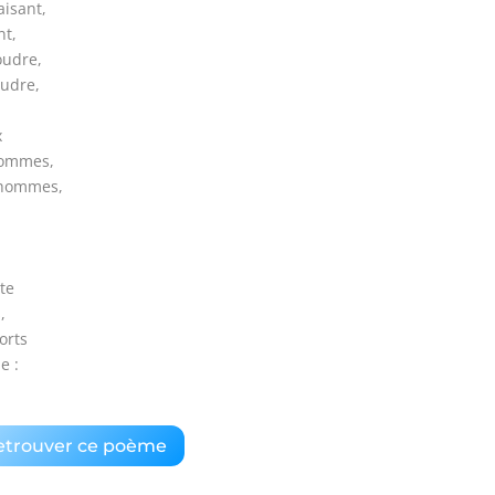
aisant,
nt,
oudre,
oudre,
,
x
 sommes,
s hommes,
te
,
orts
e :
etrouver ce poème