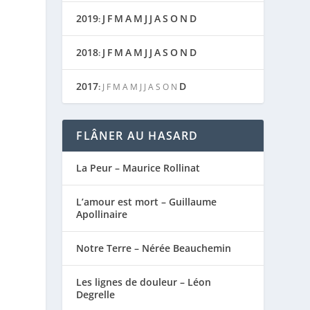
2019
J
F
M
A
M
J
J
A
S
O
N
D
:
2018
J
F
M
A
M
J
J
A
S
O
N
D
:
2017
D
:
J
F
M
A
M
J
J
A
S
O
N
FLÂNER AU HASARD
La Peur – Maurice Rollinat
L’amour est mort – Guillaume
Apollinaire
Notre Terre – Nérée Beauchemin
Les lignes de douleur – Léon
Degrelle