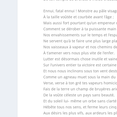
Ennui, fatal ennui ! Monstre au pâle visag
À la taille voûtée et courbée avant l’âge ;
Mais aussi fort pourtant qu’un empereur 
Comment se dérober à ta puissante main 
Nos envahissements sur le temps et l’esp
Ne servent qu’à te faire une plus large pl
Nos vaisseaux à vapeur et nos chemins de
À t’amener vers nous plus vite de l’enfer.
Lutter est désormais chose inutile et vain
Sur l’univers entier ta victoire est certaine 
Et nous nous inclinons sous ton vent dest
Comme un agneau muet sous la main du 
Verse, verse à ton gré tes vapeurs homici
Fais de la terre un champ de bruyères ari
De la voûte céleste un pays sans beauté,
Et du soleil lui- même un orbe sans clarté 
Hébête tous nos sens, et ferme leurs cinq
Aux désirs les plus vifs, aux ardeurs les pl