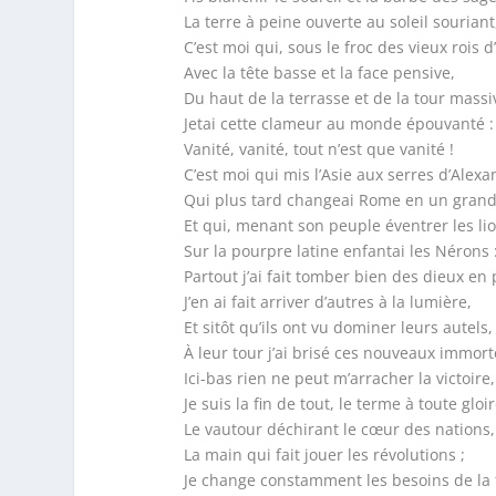
La terre à peine ouverte au soleil souriant
C’est moi qui, sous le froc des vieux rois d
Avec la tête basse et la face pensive,
Du haut de la terrasse et de la tour massi
Jetai cette clameur au monde épouvanté :
Vanité, vanité, tout n’est que vanité !
C’est moi qui mis l’Asie aux serres d’Alexa
Qui plus tard changeai Rome en un grand
Et qui, menant son peuple éventrer les lio
Sur la pourpre latine enfantai les Nérons 
Partout j’ai fait tomber bien des dieux en
J’en ai fait arriver d’autres à la lumière,
Et sitôt qu’ils ont vu dominer leurs autels,
À leur tour j’ai brisé ces nouveaux immort
Ici-bas rien ne peut m’arracher la victoire,
Je suis la fin de tout, le terme à toute gloir
Le vautour déchirant le cœur des nations,
La main qui fait jouer les révolutions ;
Je change constamment les besoins de la 