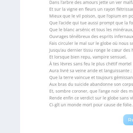
Dans l’arbre des amours jette un ver malf
Et sur la vigne en fleurs un rayon flétrissa
Mieux que le vil poison, que l’opium en p
Que l’acide qui tue aussi prompt que la f
Que le blanc arsénic et tous les minéraux
Ouvrages ténébreux des esprits infernau
Fais circuler le mal sur le globe où nous
Jusqu’au dernier tissu ronge le cœur de
Et lorsque bien repu, vampire sensuel,
À tes lèvres sans feu le plus chétif mortel
Aura livré sa veine aride et languissante ;
Que la terre vaincue et toujours gémissan
Aux bras du suicide abandonne son corps
Et, sombre coroner, que l’ange noir des m
Rende enfin ce verdict sur le globe sans vi
Ci-gît un monde mort pour cause de folie.
R