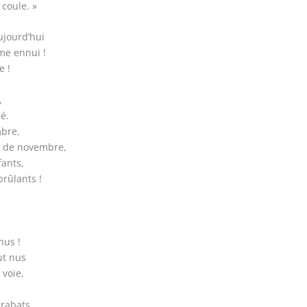
 coule. »
ujourd’hui
me ennui !
e !
,
é.
mbre,
s de novembre,
fants,
rûlants !
nus !
ut nus
 voie,
grabats,