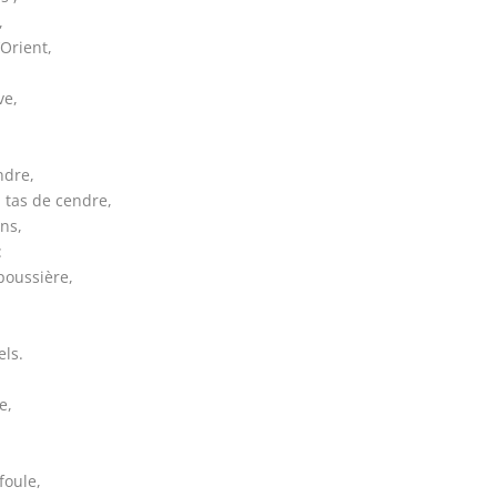
,
’Orient,
ve,
ndre,
 tas de cendre,
ns,
:
 poussière,
els.
e,
foule,