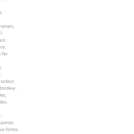
e,
romain,
?
ace
ace,
 fer
e,
;
ructeur,
tondeur.
des,
des,
;
 portes
us fortes,