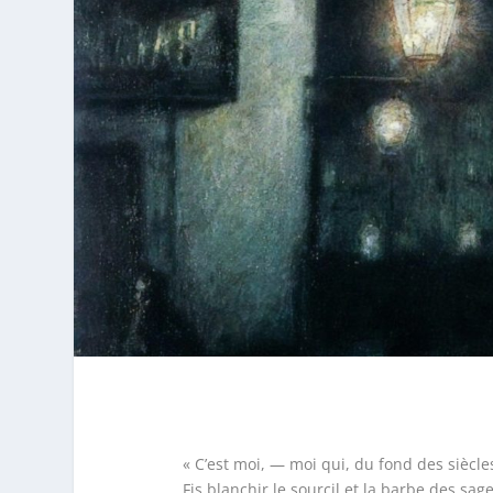
« C’est moi, — moi qui, du fond des siècle
Fis blanchir le sourcil et la barbe des sage