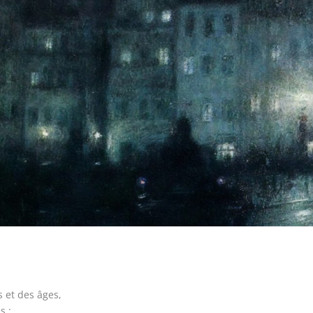
s et des âges,
s ;