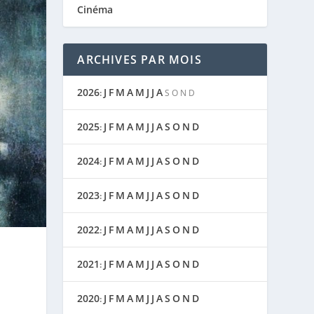
Cinéma
ARCHIVES PAR MOIS
2026
J
F
M
A
M
J
J
A
:
S
O
N
D
2025
J
F
M
A
M
J
J
A
S
O
N
D
:
2024
J
F
M
A
M
J
J
A
S
O
N
D
:
2023
J
F
M
A
M
J
J
A
S
O
N
D
:
2022
J
F
M
A
M
J
J
A
S
O
N
D
:
2021
J
F
M
A
M
J
J
A
S
O
N
D
:
2020
J
F
M
A
M
J
J
A
S
O
N
D
: