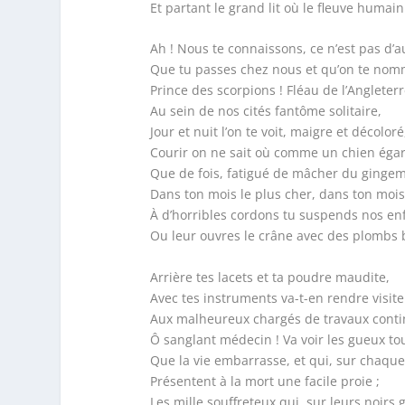
Et partant le grand lit où le fleuve humain
Ah ! Nous te connaissons, ce n’est pas d’a
Que tu passes chez nous et qu’on te nom
Prince des scorpions ! Fléau de l’Angleterr
Au sein de nos cités fantôme solitaire,
Jour et nuit l’on te voit, maigre et décoloré
Courir on ne sait où comme un chien égar
Que de fois, fatigué de mâcher du ginge
Dans ton mois le plus cher, dans ton moi
À d’horribles cordons tu suspends nos en
Ou leur ouvres le crâne avec des plombs b
Arrière tes lacets et ta poudre maudite,
Avec tes instruments va-t-en rendre visite
Aux malheureux chargés de travaux conti
Ô sanglant médecin ! Va voir les gueux to
Que la vie embarrasse, et qui, sur chaque
Présentent à la mort une facile proie ;
Les mille souffreteux qui, sur leurs noirs 