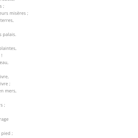
s ;
eurs misères ;
terres,
 palais.
plaintes,
 !
reau,
ivre,
ivre ;
en mers,
s ;
vrage
 pied ;