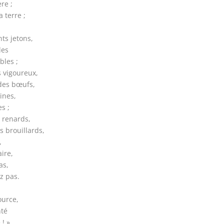
re ;
a terre ;
ts jetons,
les
bles ;
s vigoureux,
es bœufs,
ines,
s ;
 renards,
s brouillards,
,
ire,
as,
z pas.
ource,
nté
! »