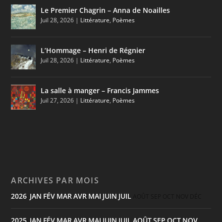
Le Premier Chagrin – Anna de Noailles
Juil 28, 2026
|
Littérature
,
Poèmes
L’Hommage – Henri de Régnier
Juil 28, 2026
|
Littérature
,
Poèmes
La salle à manger – Francis Jammes
Juil 27, 2026
|
Littérature
,
Poèmes
ARCHIVES PAR MOIS
2026
JAN
FÉV
MAR
AVR
MAI
JUIN
JUIL
:
AOÛT
SEP
OCT
NOV
DÉC
2025
JAN
FÉV
MAR
AVR
MAI
JUIN
JUIL
AOÛT
SEP
OCT
NOV
: