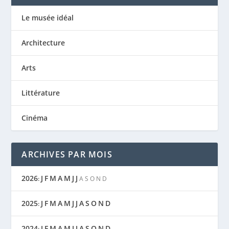
Le musée idéal
Architecture
Arts
Littérature
Cinéma
ARCHIVES PAR MOIS
2026
J
F
M
A
M
J
J
:
A
S
O
N
D
2025
J
F
M
A
M
J
J
A
S
O
N
D
:
2024
J
F
M
A
M
J
J
A
S
O
N
D
: