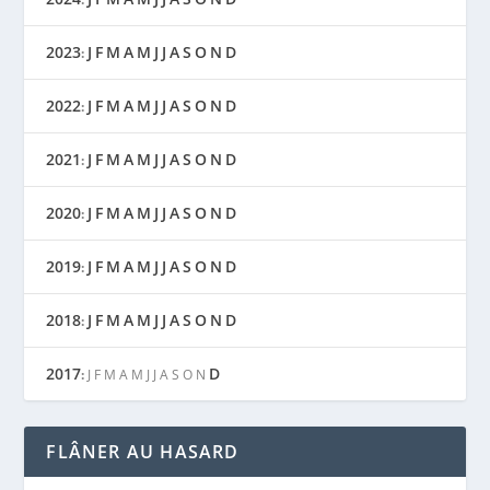
2023
J
F
M
A
M
J
J
A
S
O
N
D
:
2022
J
F
M
A
M
J
J
A
S
O
N
D
:
2021
J
F
M
A
M
J
J
A
S
O
N
D
:
2020
J
F
M
A
M
J
J
A
S
O
N
D
:
2019
J
F
M
A
M
J
J
A
S
O
N
D
:
2018
J
F
M
A
M
J
J
A
S
O
N
D
:
2017
D
:
J
F
M
A
M
J
J
A
S
O
N
FLÂNER AU HASARD