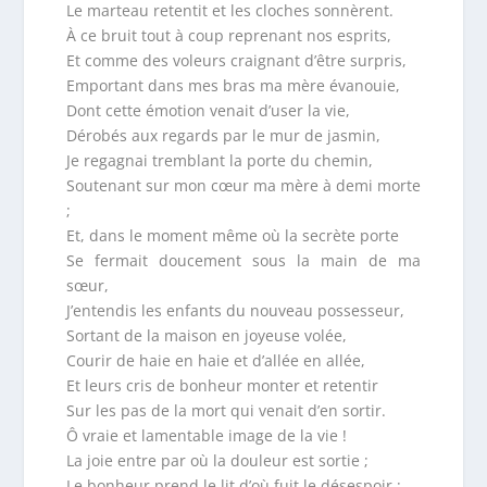
Le marteau retentit et les cloches sonnèrent.
À ce bruit tout à coup reprenant nos esprits,
Et comme des voleurs craignant d’être surpris,
Emportant dans mes bras ma mère évanouie,
Dont cette émotion venait d’user la vie,
Dérobés aux regards par le mur de jasmin,
Je regagnai tremblant la porte du chemin,
Soutenant sur mon cœur ma mère à demi morte
;
Et, dans le moment même où la secrète porte
Se fermait doucement sous la main de ma
sœur,
J’entendis les enfants du nouveau possesseur,
Sortant de la maison en joyeuse volée,
Courir de haie en haie et d’allée en allée,
Et leurs cris de bonheur monter et retentir
Sur les pas de la mort qui venait d’en sortir.
Ô vraie et lamentable image de la vie !
La joie entre par où la douleur est sortie ;
Le bonheur prend le lit d’où fuit le désespoir ;