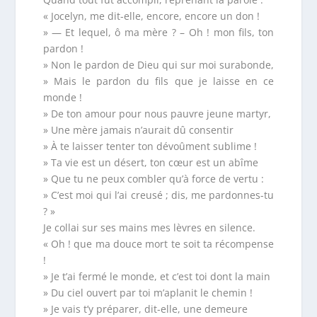
« Jocelyn, me dit-elle, encore, encore un don !
» — Et lequel, ô ma mère ? – Oh ! mon fils, ton
pardon !
» Non le pardon de Dieu qui sur moi surabonde,
» Mais le pardon du fils que je laisse en ce
monde !
» De ton amour pour nous pauvre jeune martyr,
» Une mère jamais n’aurait dû consentir
» À te laisser tenter ton dévoûment sublime !
» Ta vie est un désert, ton cœur est un abîme
» Que tu ne peux combler qu’à force de vertu :
» C’est moi qui l’ai creusé ; dis, me pardonnes-tu
? »
Je collai sur ses mains mes lèvres en silence.
« Oh ! que ma douce mort te soit ta récompense
!
» Je t’ai fermé le monde, et c’est toi dont la main
» Du ciel ouvert par toi m’aplanit le chemin !
» Je vais t’y préparer, dit-elle, une demeure