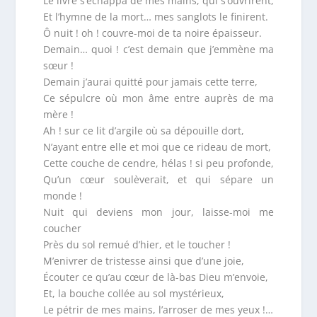
Le livre s’échappa de mes mains, qui s’ouvrirent,
Et l’hymne de la mort… mes sanglots le finirent.
Ô nuit ! oh ! couvre-moi de ta noire épaisseur.
Demain… quoi ! c’est demain que j’emmène ma
sœur !
Demain j’aurai quitté pour jamais cette terre,
Ce sépulcre où mon âme entre auprès de ma
mère !
Ah ! sur ce lit d’argile où sa dépouille dort,
N’ayant entre elle et moi que ce rideau de mort,
Cette couche de cendre, hélas ! si peu profonde,
Qu’un cœur soulèverait, et qui sépare un
monde !
Nuit qui deviens mon jour, laisse-moi me
coucher
Près du sol remué d’hier, et le toucher !
M’enivrer de tristesse ainsi que d’une joie,
Écouter ce qu’au cœur de là-bas Dieu m’envoie,
Et, la bouche collée au sol mystérieux,
Le pétrir de mes mains, l’arroser de mes yeux !…