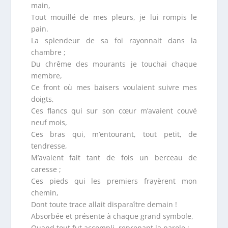
main,
Tout mouillé de mes pleurs, je lui rompis le
pain.
La splendeur de sa foi rayonnait dans la
chambre ;
Du chrême des mourants je touchai chaque
membre,
Ce front où mes baisers voulaient suivre mes
doigts,
Ces flancs qui sur son cœur m’avaient couvé
neuf mois,
Ces bras qui, m’entourant, tout petit, de
tendresse,
M’avaient fait tant de fois un berceau de
caresse ;
Ces pieds qui les premiers frayèrent mon
chemin,
Dont toute trace allait disparaître demain !
Absorbée et présente à chaque grand symbole,
Quand tout fut accompli, reprenant la parole :