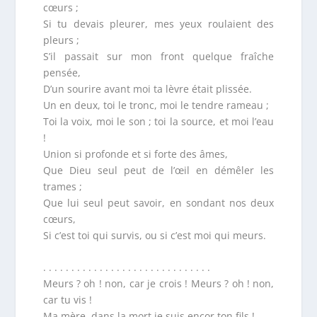
cœurs ;
Si tu devais pleurer, mes yeux roulaient des
pleurs ;
S’il passait sur mon front quelque fraîche
pensée,
D’un sourire avant moi ta lèvre était plissée.
Un en deux, toi le tronc, moi le tendre rameau ;
Toi la voix, moi le son ; toi la source, et moi l’eau
!
Union si profonde et si forte des âmes,
Que Dieu seul peut de l’œil en démêler les
trames ;
Que lui seul peut savoir, en sondant nos deux
cœurs,
Si c’est toi qui survis, ou si c’est moi qui meurs.
. . . . . . . . . . . . . . . . . . . . . . . . . . . . . .
Meurs ? oh ! non, car je crois ! Meurs ? oh ! non,
car tu vis !
Ma mère, dans la mort je suis encor ton fils !