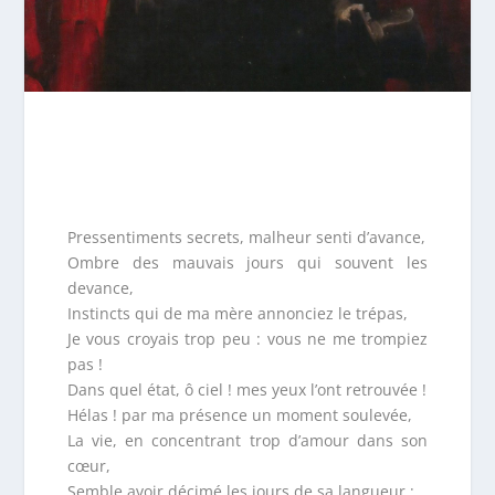
Pressentiments secrets, malheur senti d’avance,
Ombre des mauvais jours qui souvent les
devance,
Instincts qui de ma mère annonciez le trépas,
Je vous croyais trop peu : vous ne me trompiez
pas !
Dans quel état, ô ciel ! mes yeux l’ont retrouvée !
Hélas ! par ma présence un moment soulevée,
La vie, en concentrant trop d’amour dans son
cœur,
Semble avoir décimé les jours de sa langueur ;