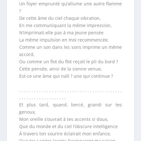
Un foyer emprunté qu’allume une autre flamme
?
De cette âme du ciel chaque vibration,
En me communiquant la même impression,
N’imprimait-elle pas à ma jeune pensée
La même impulsion en moi recommencée,
Comme un son dans les sons imprime un même
accord,
Ou comme un flot du flot reçoit le pli du bord ?
Cette pensée, ainsi de la sienne venue,
Est-ce une âme qui naît ? une qui continue ?
. . . . . . . . . . . . . . . . . . . . . . . . . . . . . . . . . . . . . . . . .
. . . . . . . . . . . . . . . . . . .
Et plus tard, quand, bercé, grandi sur tes
genoux,
Mon oreille s’ouvrait à tes accents si doux,
Que du monde et du ciel l’obscure intelligence
À travers ton sourire éclairait mon enfance,
Que tes saintes leçons façonnaient ma raison,