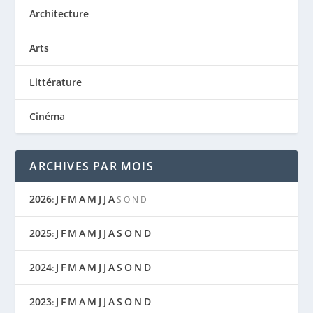
Architecture
Arts
Littérature
Cinéma
ARCHIVES PAR MOIS
2026
J
F
M
A
M
J
J
A
:
S
O
N
D
2025
J
F
M
A
M
J
J
A
S
O
N
D
:
2024
J
F
M
A
M
J
J
A
S
O
N
D
:
2023
J
F
M
A
M
J
J
A
S
O
N
D
: