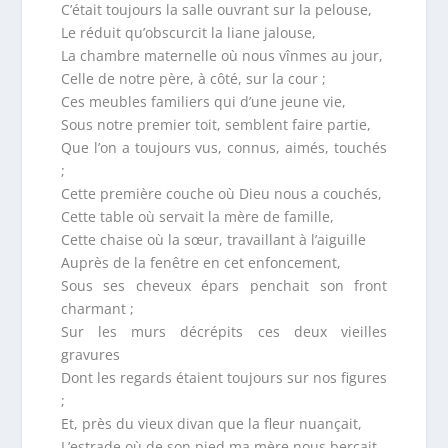
C’était toujours la salle ouvrant sur la pelouse,
Le réduit qu’obscurcit la liane jalouse,
La chambre maternelle où nous vînmes au jour,
Celle de notre père, à côté, sur la cour ;
Ces meubles familiers qui d’une jeune vie,
Sous notre premier toit, semblent faire partie,
Que l’on a toujours vus, connus, aimés, touchés
;
Cette première couche où Dieu nous a couchés,
Cette table où servait la mère de famille,
Cette chaise où la sœur, travaillant à l’aiguille
Auprès de la fenêtre en cet enfoncement,
Sous ses cheveux épars penchait son front
charmant ;
Sur les murs décrépits ces deux vieilles
gravures
Dont les regards étaient toujours sur nos figures
;
Et, près du vieux divan que la fleur nuançait,
L’estrade où de son pied ma mère nous berçait.