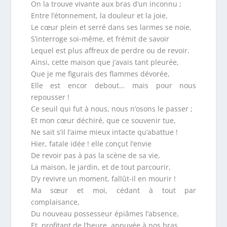
On la trouve vivante aux bras d’un inconnu ;
Entre l’étonnement, la douleur et la joie,
Le cœur plein et serré dans ses larmes se noie,
S’interroge soi-même, et frémit de savoir
Lequel est plus affreux de perdre ou de revoir.
Ainsi, cette maison que j’avais tant pleurée,
Que je me figurais des flammes dévorée,
Elle est encor debout… mais pour nous
repousser !
Ce seuil qui fut à nous, nous n’osons le passer ;
Et mon cœur déchiré, que ce souvenir tue,
Ne sait s’il l’aime mieux intacte qu’abattue !
Hier, fatale idée ! elle conçut l’envie
De revoir pas à pas la scène de sa vie,
La maison, le jardin, et de tout parcourir,
D’y revivre un moment, fallût-il en mourir !
Ma sœur et moi, cédant à tout par
complaisance,
Du nouveau possesseur épiâmes l’absence,
Et, profitant de l’heure, appuyée à nos bras,