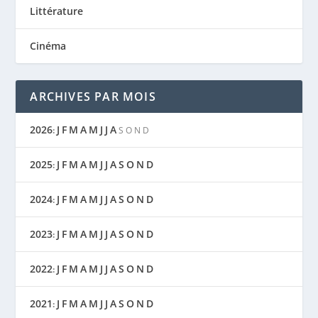
Littérature
Cinéma
ARCHIVES PAR MOIS
2026
J
F
M
A
M
J
J
A
:
S
O
N
D
2025
J
F
M
A
M
J
J
A
S
O
N
D
:
2024
J
F
M
A
M
J
J
A
S
O
N
D
:
2023
J
F
M
A
M
J
J
A
S
O
N
D
:
2022
J
F
M
A
M
J
J
A
S
O
N
D
:
2021
J
F
M
A
M
J
J
A
S
O
N
D
: