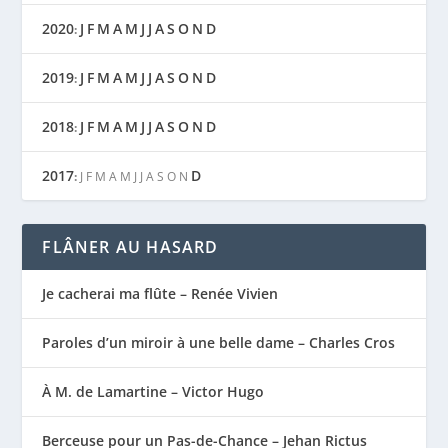
2020
J
F
M
A
M
J
J
A
S
O
N
D
:
2019
J
F
M
A
M
J
J
A
S
O
N
D
:
2018
J
F
M
A
M
J
J
A
S
O
N
D
:
2017
D
:
J
F
M
A
M
J
J
A
S
O
N
FLÂNER AU HASARD
Je cacherai ma flûte – Renée Vivien
Paroles d’un miroir à une belle dame – Charles Cros
À M. de Lamartine – Victor Hugo
Berceuse pour un Pas-de-Chance – Jehan Rictus