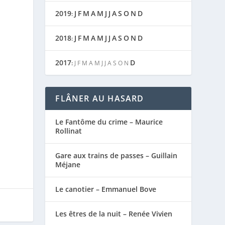
2019
J
F
M
A
M
J
J
A
S
O
N
D
:
2018
J
F
M
A
M
J
J
A
S
O
N
D
:
2017
D
:
J
F
M
A
M
J
J
A
S
O
N
FLÂNER AU HASARD
Le Fantôme du crime – Maurice
Rollinat
Gare aux trains de passes – Guillain
Méjane
Le canotier – Emmanuel Bove
Les êtres de la nuit – Renée Vivien