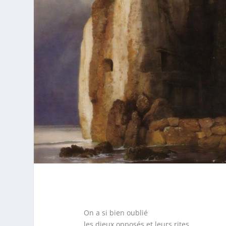
On a si bien oublié
les dieux opposés et leurs rites,