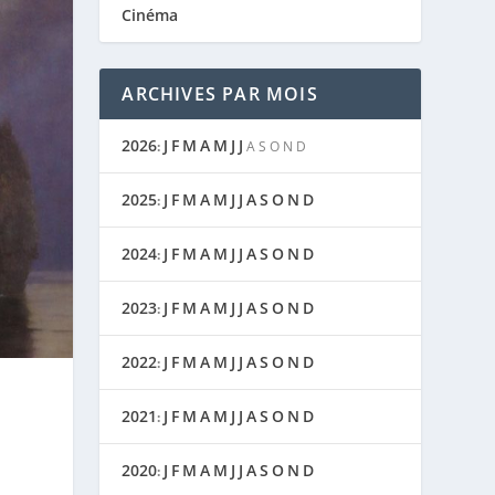
Cinéma
ARCHIVES PAR MOIS
2026
J
F
M
A
M
J
J
:
A
S
O
N
D
2025
J
F
M
A
M
J
J
A
S
O
N
D
:
2024
J
F
M
A
M
J
J
A
S
O
N
D
:
2023
J
F
M
A
M
J
J
A
S
O
N
D
:
2022
J
F
M
A
M
J
J
A
S
O
N
D
:
2021
J
F
M
A
M
J
J
A
S
O
N
D
:
2020
J
F
M
A
M
J
J
A
S
O
N
D
: