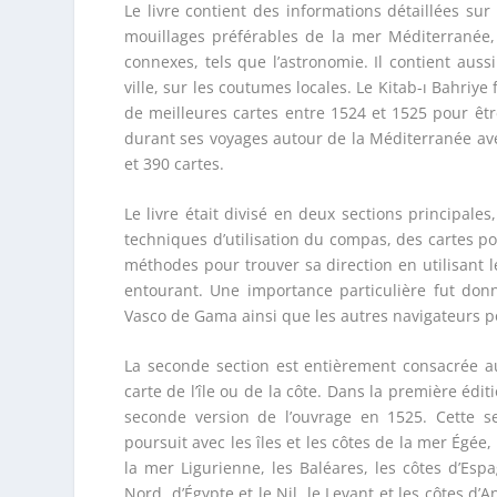
Le livre contient des informations détaillées sur 
mouillages préférables de la mer Méditerranée, 
connexes, tels que l’astronomie. Il contient au
ville, sur les coutumes locales. Le Kitab-ı Bahriye 
de meilleures cartes entre 1524 et 1525 pour être
durant ses voyages autour de la Méditerranée ave
et 390 cartes.
Le livre était divisé en deux sections principale
techniques d’utilisation du compas, des cartes por
méthodes pour trouver sa direction en utilisant le
entourant. Une importance particulière fut d
Vasco de Gama ainsi que les autres navigateurs po
La seconde section est entièrement consacrée au
carte de l’île ou de la côte. Dans la première édit
seconde version de l’ouvrage en 1525. Cette s
poursuit avec les îles et les côtes de la mer Égée
la mer Ligurienne, les Baléares, les côtes d’Espag
Nord, d’Égypte et le Nil, le Levant et les côtes d