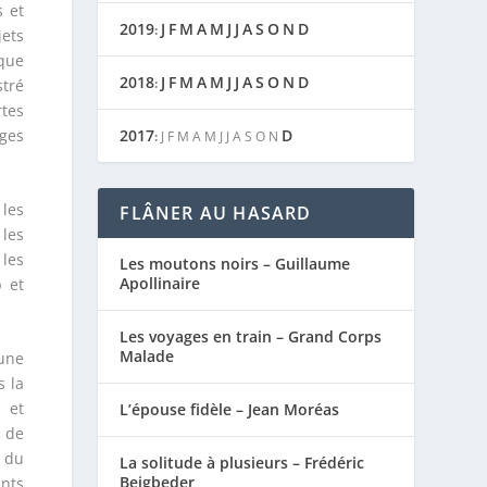
s et
2019
J
F
M
A
M
J
J
A
S
O
N
D
:
jets
aque
2018
J
F
M
A
M
J
J
A
S
O
N
D
:
stré
rtes
ages
2017
D
:
J
F
M
A
M
J
J
A
S
O
N
 les
FLÂNER AU HASARD
 les
 les
Les moutons noirs – Guillaume
Apollinaire
 et
Les voyages en train – Grand Corps
Malade
 une
s la
 et
L’épouse fidèle – Jean Moréas
, de
e du
La solitude à plusieurs – Frédéric
Beigbeder
ents