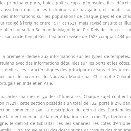
les principaux ports, baies, golfes, caps, péninsules, îles, détroit
aussi bien que sur les techniques de navigation, et sur des su
ssi des informations sur les populations de chaque pays et de ch
fut rédigé à l’origine entre 1511 et 1521, mais révisé ensuite et illu
 offert au sultan Soliman le Magnifique. Piri Reis dessina ces ca
c son oncle Kemal Reis. L’édition révisée de 1525 comptait 434 p
s, la première dédiée aux informations sur les types de tempêtes,
tulans avec des informations détaillées sur les ports et les côtes,
s étoiles, les caractéristiques des principaux océans et les terres
onnée aux découvertes du Nouveau Monde par Christophe Colomb
rtugais en Inde et en Asie.
x cartes marines et guides d’itinéraires. Chaque sujet contient
ion (1521), cette section possédait un total de 132, porté à 210 dan
ection commence par la description du détroit des Dardanelles
, de la mer Ionienne, de la mer Adriatique, de la mer Tyrrhénienne
ne, le détroit de Gibraltar, les îles Canaries, les côtes d’Afriqu
’Anatolie. On y trouve aussi des descriptions et croquis des monum