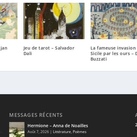
ojan
Jeu de tarot – Salvador
La fameuse invasion 
Dali
Sicile par les ours – 
Buzzati
MESSAGES RÉCENTS
Hermione – Anna de Noailles
Août 7, 2026
|
Littérature
,
Poèmes