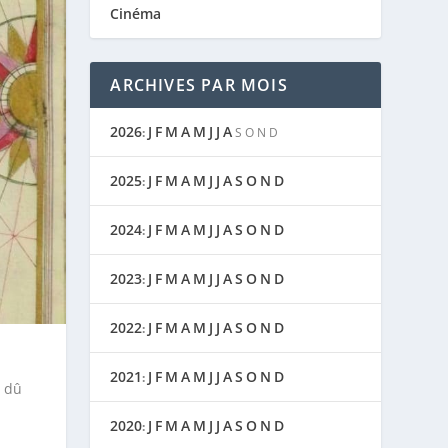
Cinéma
ARCHIVES PAR MOIS
2026
J
F
M
A
M
J
J
A
:
S
O
N
D
2025
J
F
M
A
M
J
J
A
S
O
N
D
:
2024
J
F
M
A
M
J
J
A
S
O
N
D
:
2023
J
F
M
A
M
J
J
A
S
O
N
D
:
2022
J
F
M
A
M
J
J
A
S
O
N
D
:
2021
J
F
M
A
M
J
J
A
S
O
N
D
:
, dû
2020
J
F
M
A
M
J
J
A
S
O
N
D
: