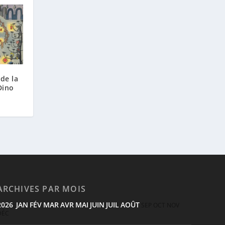
de la
Dino
ARCHIVES PAR MOIS
2026
JAN
FÉV
MAR
AVR
MAI
JUIN
JUIL
AOÛT
:
SEP
OCT
NOV
DÉC