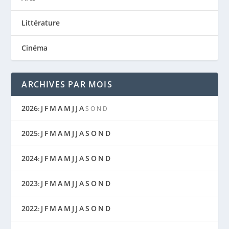
Littérature
Cinéma
ARCHIVES PAR MOIS
2026
J
F
M
A
M
J
J
A
:
S
O
N
D
2025
J
F
M
A
M
J
J
A
S
O
N
D
:
2024
J
F
M
A
M
J
J
A
S
O
N
D
:
2023
J
F
M
A
M
J
J
A
S
O
N
D
:
2022
J
F
M
A
M
J
J
A
S
O
N
D
: