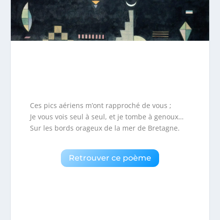
Ces pics aériens m’ont rapproché de vous ;
Je vous vois seul à seul, et je tombe à genoux…
Sur les bords orageux de la mer de Bretagne.
Retrouver ce poème