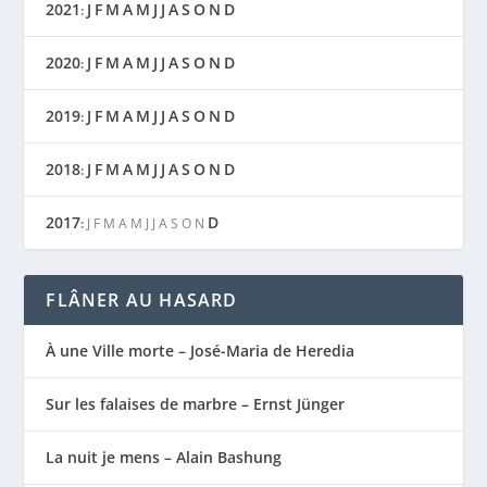
2021
J
F
M
A
M
J
J
A
S
O
N
D
:
2020
J
F
M
A
M
J
J
A
S
O
N
D
:
2019
J
F
M
A
M
J
J
A
S
O
N
D
:
2018
J
F
M
A
M
J
J
A
S
O
N
D
:
2017
D
:
J
F
M
A
M
J
J
A
S
O
N
FLÂNER AU HASARD
À une Ville morte – José-Maria de Heredia
Sur les falaises de marbre – Ernst Jünger
La nuit je mens – Alain Bashung